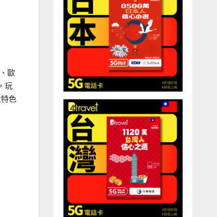
軍、歐
，玩
大特色