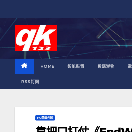
跳
至
內
容
HOME
智能裝置
數碼潮物
電
RSS訂閱
PC遊戲先睇
靠把口打仗《End