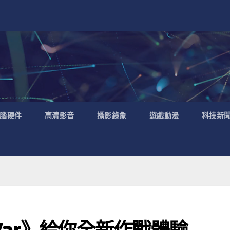
腦硬件
高清影音
攝影錄象
遊戲動漫
科技新
War》給你全新作戰體驗