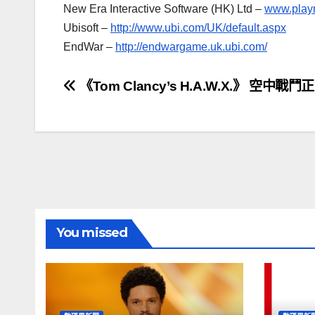
New Era Interactive Software (HK) Ltd –
www.play
Ubisoft –
http://www.ubi.com/UK/default.aspx
EndWar –
http://endwargame.uk.ubi.com/
文
《Tom Clancy’s H.A.W.X.》 空中戰
章
導
覽
You missed