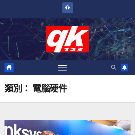
跳
至
內
容
類別：
電腦硬件