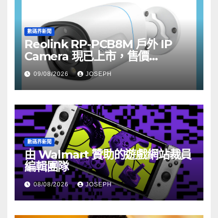
數碼界新聞
Reolink RP-PCB8M 戶外 IP
Camera 現已上市，售價
HK$722
09/08/2026
JOSEPH
數碼界新聞
由 Walmart 贊助的遊戲網站裁員
編輯團隊
08/08/2026
JOSEPH