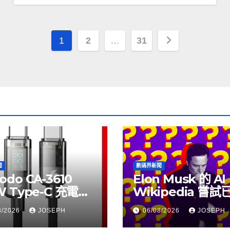
文
1
2
…
31
章
分
頁
聞
數碼界新聞
odo CA-3610
Elon Musk 的 AI
W Type-C 充電線
Wikipedia 嘗
上市，售價
個月沒有更新了
8/2026
JOSEPH
06/08/2026
JOSEPH
115