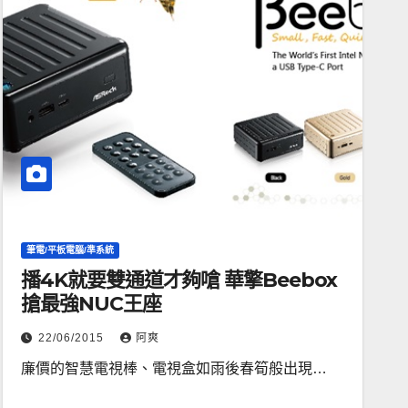
筆電/平板電腦/準系統
播4K就要雙通道才夠嗆 華擎Beebox
搶最強NUC王座
22/06/2015
阿爽
廉價的智慧電視棒、電視盒如雨後春筍般出現…