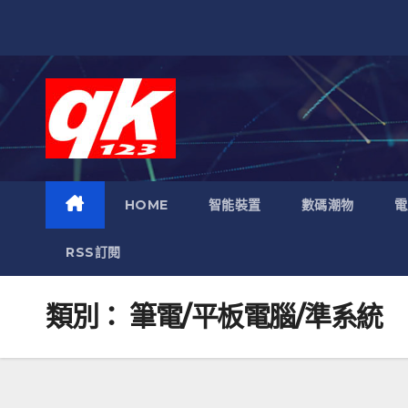
跳
至
內
容
HOME
智能裝置
數碼潮物
電
RSS訂閱
類別：
筆電/平板電腦/準系統