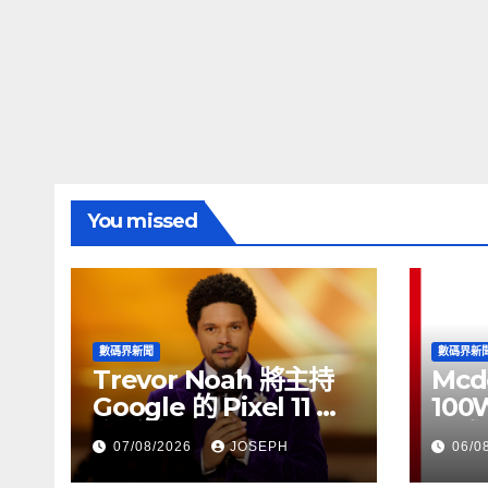
You missed
數碼界新聞
數碼界新
Trevor Noah 將主持
Mcd
Google 的 Pixel 11 推
100
介活動
正式
07/08/2026
JOSEPH
06/0
HK$