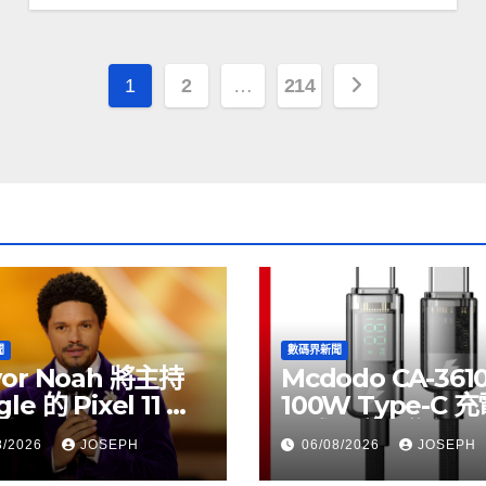
文
1
2
…
214
章
分
頁
聞
數碼界新聞
vor Noah 將主持
Mcdodo CA-361
le 的 Pixel 11 推
100W Type-C 
動
正式上市，售價
8/2026
JOSEPH
06/08/2026
JOSEPH
HK$115