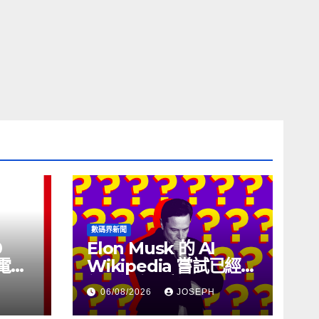
數碼界新聞
0
Elon Musk 的 AI
充電線
Wikipedia 嘗試已經幾
個月沒有更新了
06/08/2026
JOSEPH