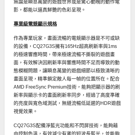
無論是瞬息萬變的遊戲世界或是驚心動魄的動作電
影，都能以逼真鮮艷的色彩呈現。
專業級電競顯示規格
作為專業玩家，畫面流暢的電競顯示器是不可或缺
的設備，CQ27G3S擁有165Hz超高刷新率與1ms
的極速響應時間，帶來極速流暢不撕裂的遊戲畫
面，有效解決因刷新率與響應時間不足而導致的動
態模糊問題，讓瞬息萬變的遊戲細節以極致清晰的
畫面呈現，精準鎖定敵人每一幀的位置所在。配合
AMD FreeSync Premium技術，能夠把顯示器的刷
新率與顯示卡的畫面刷新率同步，經過了高度準確
的亮度與寬色域測試，無縫流暢低延遲的HDR遊戲
視覺效果。
CQ27G3S配備淨藍光功能和不閃屏技術，能夠藉
由控制色溫，有效減少有害的短波長藍光，並能夠