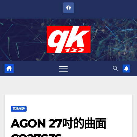
跳
至
內
容
電腦周邊
AGON 27吋的曲面