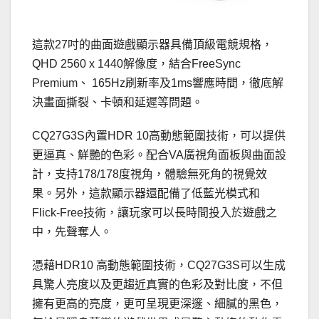
這款27吋的曲面遊戲顯示器具備頂級電競規格，
QHD 2560 x 1440解像度，結合FreeSync
Premium、 165Hz刷新率及1ms響應時間，徹底解
決畫面撕裂、卡頓和延遲等問題。
CQ27G3S內置HDR 10高動態範圍技術，可以提供
更逼真、鮮艷的色彩。配合VA廣視角面板與曲面設
計，支持178/178度視角，體驗無死角的視覺效
果。另外，這款顯示器還配備了低藍光模式和
Flick-Free技術，讓玩家可以長時間投入於遊戲之
中，先聲奪人。
憑藉HDR10 高動態範圍技術，CQ27G3S可以生成
具驚人亮度以及更趨近真實的色彩及對比度，不但
擁有更高的亮度，更可呈現更深邃、細膩的黑色，