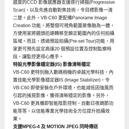
感度的CCD 影像感應器支援逐行掃描(Progressive
Scan)，以及先進自動對焦技術，令目標影像一清
二楚。此外，VB-C60 更配備Panorame Image
Creation 功能，將整個可視角範圍景像融為一體，
方便用家將鏡頭迅速轉移至鎖定範圍內的任何拍攝
區域。而且，透過預設拍攝(Pre-set Tour)功能，用
家更可預先設定高達20 個預設位置及控制監察時
段，讓監控更得心應手。
特設光學影像穩定器(IS) 影像清晰穩定
VB-C60 更特別融入數碼相機的卓越光學科技，內
置佳能光學影像穩定器IS (Image Stabilizer)，令
VB-C60 即使安裝在戶外環境，也能減低因強風而
引起的搖晃影像，獲得清晰穩定的影像。另外，
VB-C60 更具備即智能陰影控制、自動日夜調節功
能等等，以佳能專業光學技術全方位提升拍攝效
果。
支援MPEG-4 及 MOTION JPEG 同時傳送