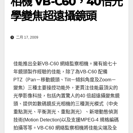
相機 VB-C60，40倍光
學變焦超遠攝鏡頭
二月 17, 2009
佳能推出全新VB-C60 網絡監察相機。擁有逾七十
年鏡頭製作經驗的佳能，除了為VB-C60 配備
PTZ（Pan－移動鏡頭、Tilt－傾斜角度及Zoom－
變焦）三種主要操控功能外，更貫注佳能最頂尖的
光學影像科技，包括內置驚人的40 倍超遠攝變焦鏡
頭、提供如數碼鏡反光相機的三種測光模式（中央
重點測光、平衡測光、重點測光）、新增動態偵測
技術(Motion Detection)以及支援MPEG-4 規格編碼
拍攝等等。VB-C60 網絡監察相機將佳能尖端及全