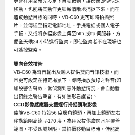
更會在用家預先設定下自動啟動，讓影像即使快速
移動，也能將其動作更細緻清晰地捕捉下來。而在
追蹤動態目標的同時，VB-C60 更可即時拍攝照
片，並傳送至指定電郵地址、手提電話或個人電子
手帳，又或將多幅影像上傳至http 或ftp 伺服器，方
便全天候24 小時進行監察，即使監察者不在現場也
可遙控監察。
雙向音效技術
VB-C60 為聲音輸出及輸入提供雙向音訊技術，而
且更可設定在特定場景下，即時播放預錄之聲音(如
加設警告聲效，當偵測到意外動態情況，會自動發
出預錄之警告聲音，有如無形看護者)。
CCD影像感應器支援逐行掃描讀取影像
佳能VB-C60 特設56 度廣角鏡頭，再加上鏡頭左右
移動範圍高達+/-170 度，為用家提供廣闊水平覆蓋
範圍，不受區域規限。當拍攝移動目標時，佳能高