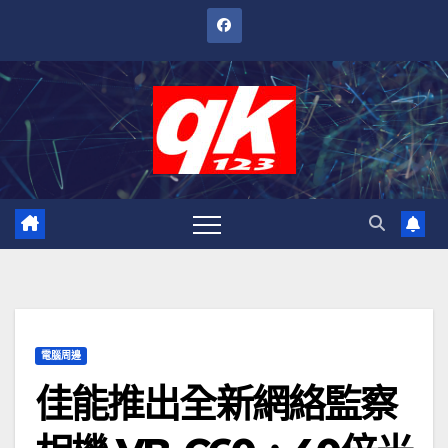
跳
至
內
容
電腦周邊
佳能推出全新網絡監察