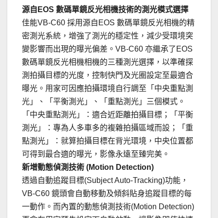
源自EOS 數碼單鏡反光相機技術的測光模式選擇
佳能VB-C60 採用源自EOS 數碼單鏡反光相機的精
密測光系統，增強了測光的穩定性，減少受環境突
變影響而出現的曝光偏差。VB-C60 亦繼承了EOS
數碼單鏡反光相機相機的三種測光選擇，以準確探
測拍攝目標的光度，控制快門及光圈設定至最適合
曝光。用家可因應拍攝環境自行調至「中央重點測
光」、「平衡測光」、「重點測光」三個模式。
「中央重點測光」：適合近距離拍攝目標；「平衡
測光」：專為人多車多的複雜拍攝區域而設；「重
點測光」：就算拍攝目標在背光環境，中央位置都
可得到最合適的曝光，影像永遠至臻完美。
新增動態偵測技術 (Motion Detection)
透過自動追蹤目標(Subject Auto-Tracking)功能，
VB-C60 鏡頭會自動移動及傾斜貼身追蹤目標的每
一動作。而內置的動態偵測技術(Motion Detection)