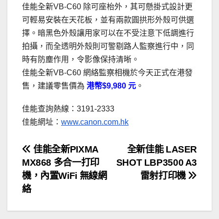
佳能全新VB-C60 除可座枱外，其可懸掛式設計更
可輕易安裝在天花板，並有兩款圓拱形外殼可供選
擇。暗黑色外殼讓用家可以在不受注意下低調進行
拍攝，而全透明外殼則可警剔路人監察進行中，同
時有防塵作用，令影像保持清晰。
佳能全新VB-C60 網絡監察相機於今天正式在港發
售，建議零售價為
港幣$9,980 元
。
佳能查詢熱線：3191-2333
佳能網址：
www.canon.com.hk
文
佳能全新PIXMA
全新佳能 LASER
MX868 多合一打印
SHOT LBP3500 A3
章
機，內置WiFi 無線網
雷射打印機
導
絡
覽