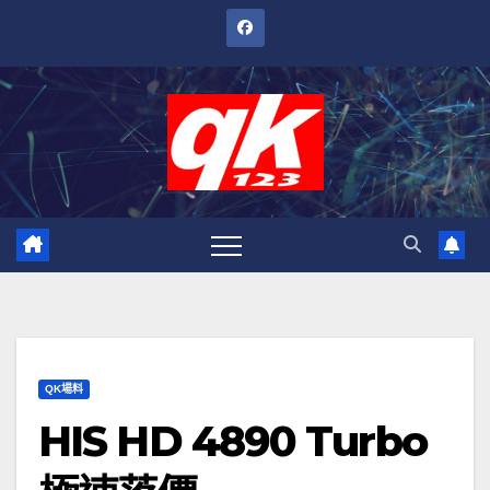
跳
至
內
容
QK場料
HIS HD 4890 Turbo