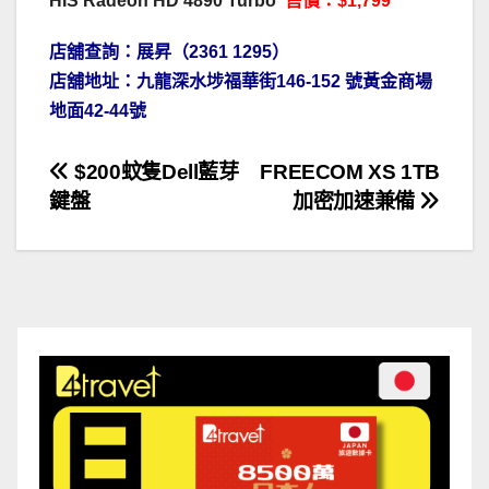
HIS Radeon HD 4890 Turbo
售價：$1,799
店舖查詢：展昇（2361 1295）
店舖地址：九龍深水埗福華街146-152 號黃金商場
地面42-44號
文
$200蚊隻Dell藍芽
FREECOM XS 1TB
鍵盤
加密加速兼備
章
導
覽