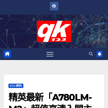
跳
至
內
容
ECS (精英)
精英最新「A780LM-