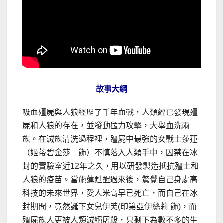
故事大綱
吸血殭屍與人狼經歷了千年血戰，人類經已發現殭
屍和人狼的存在，並發動猛力攻擊，大舉血洗兩
族。在滅族清洗過程裡，殭屍中最強的女戰士莎蓮
（姬蒂碧金莎 飾）不慎落入人類手中，囚禁在冰
封的實驗室近12年之久，用以研發製造抵抗殭士和
人狼的疫苗。當施蓮甦醒過來後，驚覺自己身處高
科技的未來世界，愛人米高早已死亡，而自己在冰
封期間，竟然誕下女兒伊芙(印第亞伊絲莉 飾)，而
殭屍族人更被人類滅絕屠殺，只剩下為數不多的生