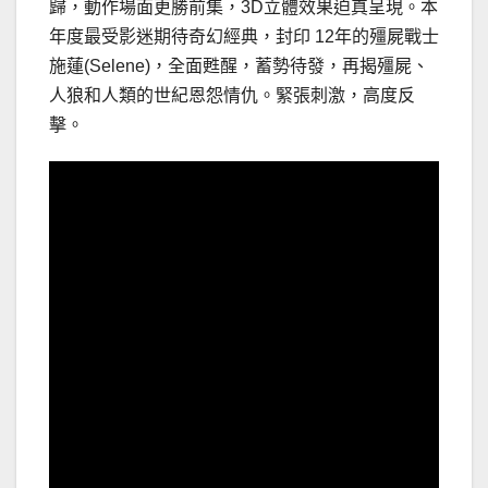
歸，動作場面更勝前集，3D立體效果迫真呈現。本
年度最受影迷期待奇幻經典，封印 12年的殭屍戰士
施蓮(Selene)，全面甦醒，蓄勢待發，再揭殭屍、
人狼和人類的世紀恩怨情仇。緊張刺激，高度反
擊。