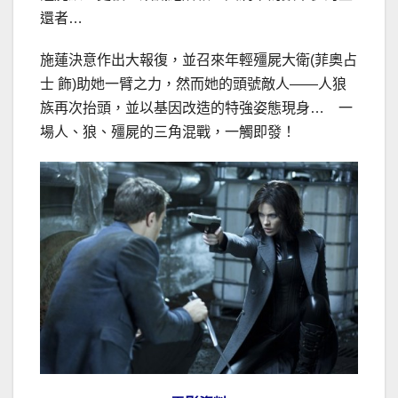
還者…
施蓮決意作出大報復，並召來年輕殭屍大衛(菲奧占
士 飾)助她一臂之力，然而她的頭號敵人——人狼
族再次抬頭，並以基因改造的特強姿態現身… 一
場人、狼、殭屍的三角混戰，一觸即發！