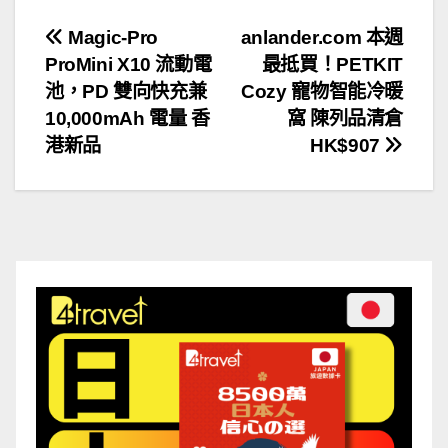
文
Magic-Pro
anlander.com 本週
ProMini X10 流動電
最抵買！PETKIT
章
池，PD 雙向快充兼
Cozy 寵物智能冷暖
導
10,000mAh 電量 香
窩 陳列品清倉
港新品
HK$907
覽