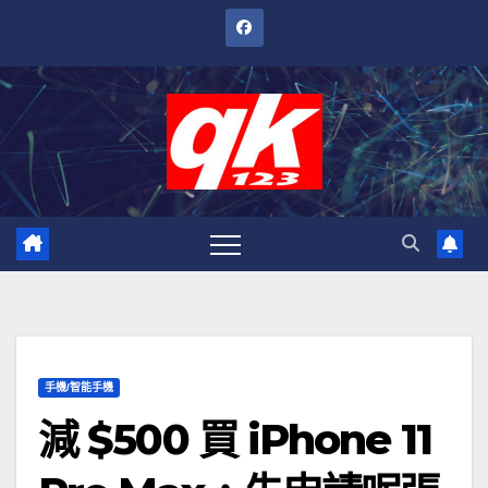
跳
至
內
容
手機/智能手機
減 $500 買 iPhone 11