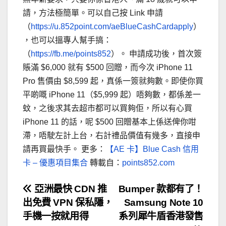
請，方法極簡單。可以自己按 Link 申請
（
https://u.852point.com/aeBlueCashCardapply
）
，也可以搵專人幫手搞：
（
https://fb.me/points852
）。 申請成功後，首次簽
賬滿 $6,000 就有 $500 回贈，而今次 iPhone 11
Pro 售價由 $8,599 起，真係一簽就夠數。即使你買
平啲嘅 iPhone 11（$5,999 起）唔夠數，都係差一
蚊，之後求其去超市都可以買夠佢，所以有心買
iPhone 11 的話，呢 $500 回贈基本上係送俾你咁
滯，唔駛左計上台，右計禮品價值有幾多，直接申
請再買最快手。 更多：
【AE 卡】Blue Cash 信用
卡 – 優惠項目集合
轉載自：
points852.com
文
亞洲最快 CDN 推
Bumper 款都有了！
出免費 VPN 保私隱，
Samsung Note 10
章
手機一按就用得
系列犀牛盾香港發售