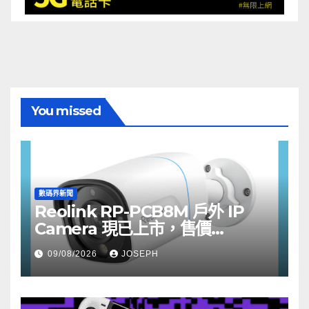
You missed
數碼界新聞
Reolink RP-PCB8M 戶外 IP
Camera 現已上市，售價
HK$722
09/08/2026
JOSEPH