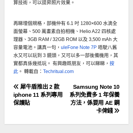
算技術，可以提昇照片效果。
再睇埋個規格，部機仲有 6.1 吋 1280×600 水滴全
面螢幕、500 萬畫素自拍相機、Helio A22 四核處
理器、3GB RAM / 32GB ROM 以及 3,500 mAh 大
容量電池。講真一句，
uleFone Note 7P
唔駛八舊
水又可以玩到 3 鏡頭，又可以多一部後備機用，其
實都真係幾抵玩。 有興趣既朋友，可以睇睇，
按
此
。 轉載自：
Techritual.com
文
犀牛盾推出 2 款
Samsung Note 10
iphone 11 系列專用
系列免費多 1 年保養
章
保護貼
方法，係要用 AE 鋼
導
卡俾錢
覽