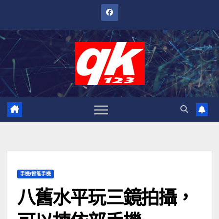
跳
至
內
容
手機/智能手機
八舊水平玩三鏡拍攝，