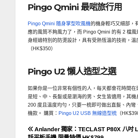
Pingo Qmini 最啱旅行用
Pingo Qmini 隨身掌型吹風機
的機身輕巧又細部，有
應的風筒不夠風力了，而 Pingo Qmini 的有
身經過特別的防燙設計，具有受熱恆溫的技術，溫
（HK$350）
Pingo U2 懶人造型之選
如果你是一位非常有個性的人，每天都會花時間在
是短、中、長髮或是瀏海的男、女生皆適用，其機
200 度且溫度均勻，只要一梳即可做出直髮、內彎
機款。 購買：
Pingo U2 USB 無線造型梳
（HK$3
文
Anlander 獨家：TECLAST P80X 八吋 
話平板手機 限量特價 HK$799