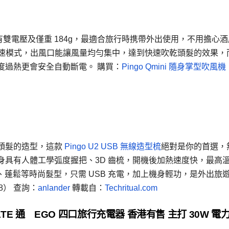
雙電壓及僅重 184g，最適合旅行時携帶外出使用，不用擔心酒
 2 檔風速模式，出風口能讓風量均勻集中，達到快速吹乾頭髮的效果，
度過熱更會安全自動斷電。 購買：
Pingo Qmini 隨身掌型吹風機
頭髮的造型，這款
Pingo U2 USB 無線造型梳
絕對是你的首選，
身具有人體工學弧度握把、3D 齒梳，開機後加熱速度快，最高
、蓬鬆等時尚髮型，只需 USB 充電，加上機身輕功，是外出旅
98） 查詢：
anlander
轉載自：
Techritual.com
LTE 通
EGO 四口旅行充電器 香港有售 主打 30W 電