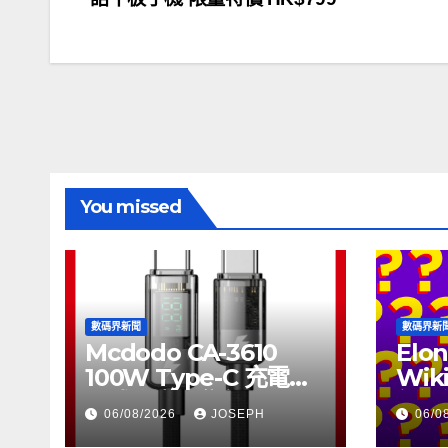
章
導
覽
You missed
數碼界新聞
數碼界新
Mcdodo CA-3610
Elon
100W Type-C 充電線
Wik
正式上市，售價
個月
06/08/2026
JOSEPH
06/0
HK$115