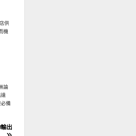
店供
而機
無論
溫達
遊必備
力輸出