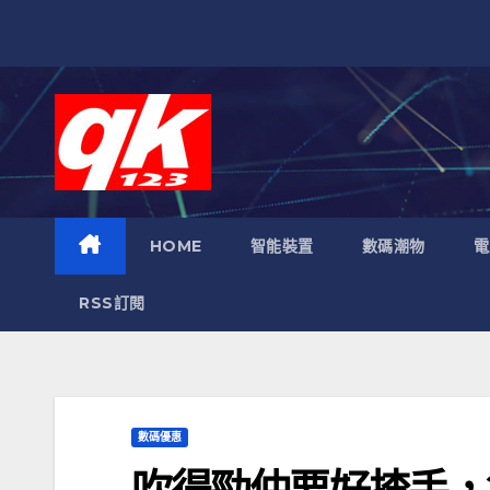
跳
至
內
容
HOME
智能裝置
數碼潮物
電
RSS訂閱
數碼優惠
吹得勁仲要好揸手，2