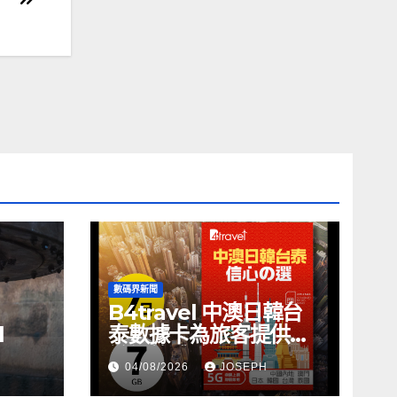
數碼界新聞
B4travel 中澳日韓台
l
泰數據卡為旅客提供無
縫網絡體驗
04/08/2026
JOSEPH