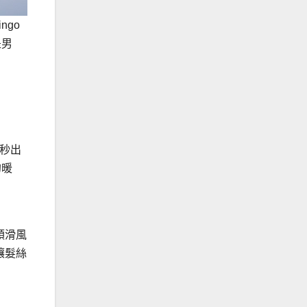
ngo
是男
/秒出
的暖
順滑風
讓髮絲