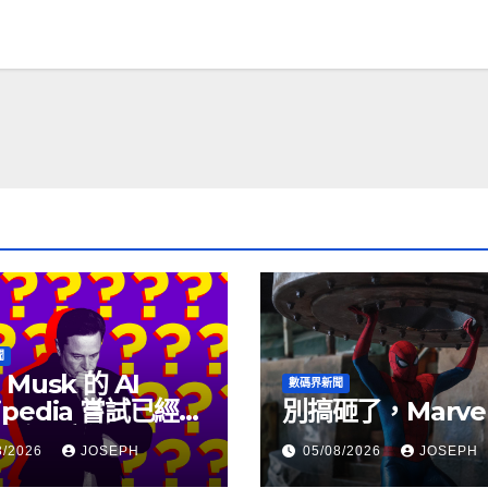
聞
 Musk 的 AI
數碼界新聞
ipedia 嘗試已經幾
別搞砸了，Marve
沒有更新了
8/2026
JOSEPH
05/08/2026
JOSEPH