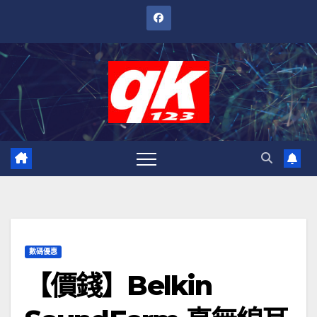
跳
至
內
容
數碼優惠
【價錢】Belkin