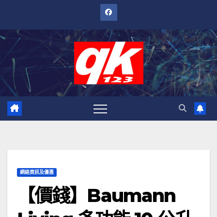
跳
至
內
容
網絡資訊及優惠
【價錢】Baumann