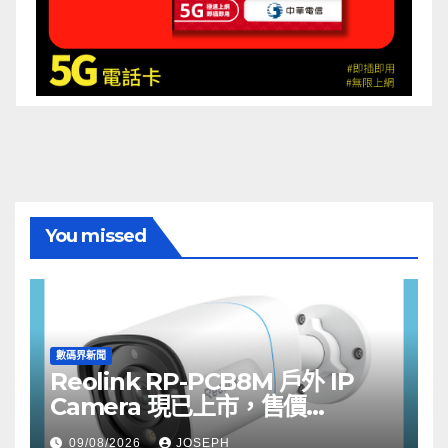
You missed
數碼界新聞
Reolink RP-PCB8M 戶外 IP
Camera 現已上市，售價
HK$722
09/08/2026
JOSEPH