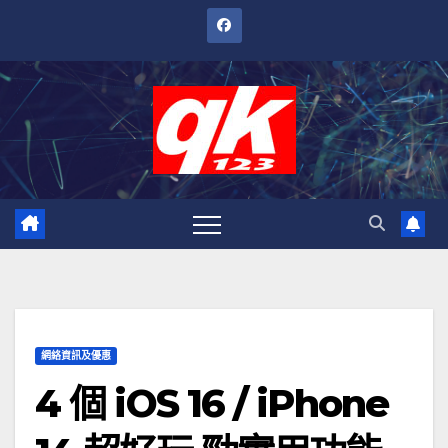
跳
至
內
容
網絡資訊及優惠
4 個 iOS 16 / iPhone