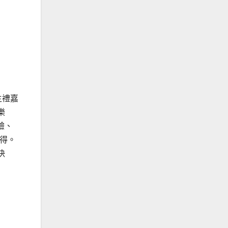
主禮嘉
樂
驗、
難得。
快