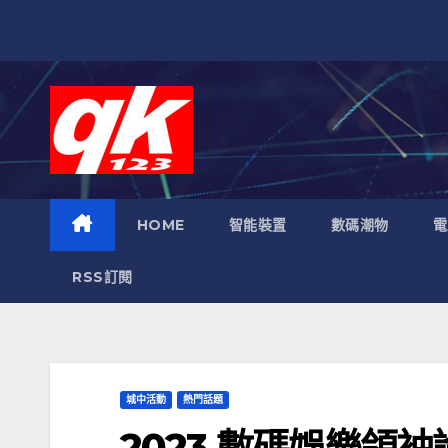
跳
至
內
容
HOME
智能裝置
數碼潮物
電
RSS訂閱
城中活動
熱門話題
2023 數碼娛樂領袖