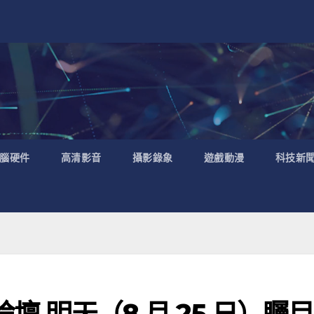
腦硬件
高清影音
攝影錄象
遊戲動漫
科技新
論壇 明天（8 月 25 日）矚目