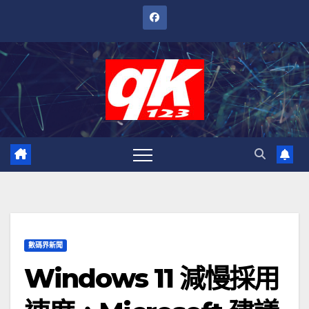
跳
至
內
容
數碼界新聞
Windows 11 減慢採用