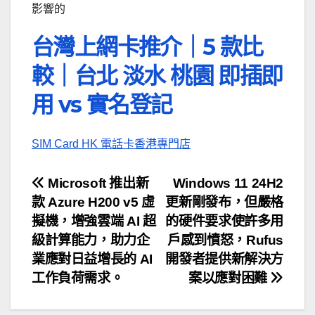
影響的
台灣上網卡推介｜5 款比
較｜台北 淡水 桃園 即插即
用 vs 實名登記
SIM Card HK 電話卡香港專門店
文
Microsoft 推出新
Windows 11 24H2
款 Azure H200 v5 虛
更新剛發布，但嚴格
章
擬機，增強雲端 AI 超
的硬件要求使許多用
導
級計算能力，助力企
戶感到憤怒，Rufus
業應對日益增長的 AI
開發者提供新解決方
覽
工作負荷需求。
案以應對困難