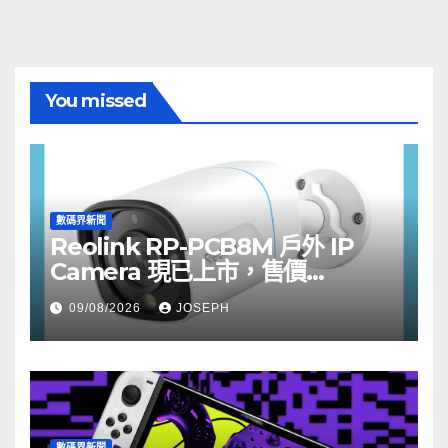
You missed
數碼界新聞
Reolink RP-PCB8M 戶外 IP
Camera 現已上市，售價
HK$722
09/08/2026
JOSEPH
數碼界新聞