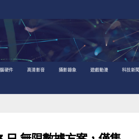
腦硬件
高清影音
攝影錄象
遊戲動漫
科技新
門 3 日 無限數據方案，僅售