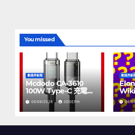
覽
You missed
數碼界新聞
數碼界新
Mcdodo CA-3610
Elon
100W Type-C 充電線
Wik
正式上市，售價
個月
06/08/2026
JOSEPH
06/0
HK$115