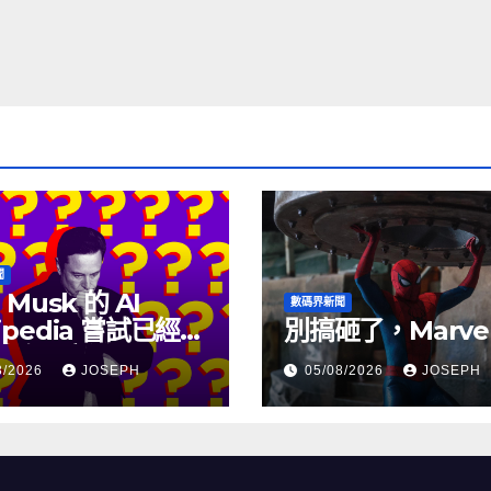
聞
 Musk 的 AI
數碼界新聞
ipedia 嘗試已經幾
別搞砸了，Marve
沒有更新了
8/2026
JOSEPH
05/08/2026
JOSEPH