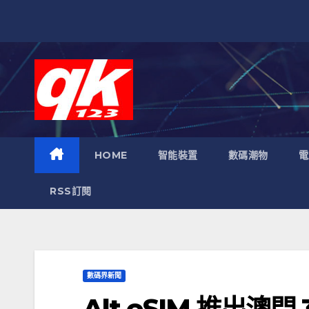
跳
至
內
容
HOME
智能裝置
數碼潮物
電
RSS訂閱
數碼界新聞
Alt eSIM 推出澳