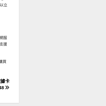
可以立
上網服
都支援
 購買
網數據卡
48