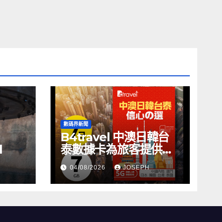
數碼界新聞
B4travel 中澳日韓台
l
泰數據卡為旅客提供無
縫網絡體驗
04/08/2026
JOSEPH