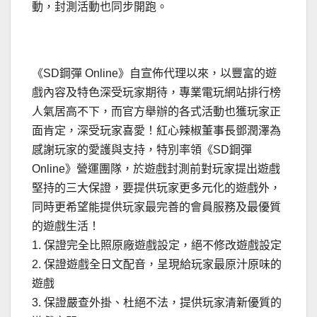
動，封測活動也同步開跑。
《SD鋼彈 Online》自宣佈代理以來，以豐富的遊
戲內容及特色深受玩家期待，專業電玩網站排行榜
人氣居高不下，而官方舉辦的各式活動也獲玩家正
面肯定，深受玩家喜愛！紅心辣椒董事長鄧潤澤為
感謝玩家的愛護與支持，特別率領《SD鋼彈
Online》營運團隊，於遊戲封測前對玩家提出遊戲
堅持的三大保證，要提供玩家更多元化的遊戲外，
同時更希望能提供玩家最完善的會員服務及最優質
的遊戲生活！
1. 保證完全比照原廠遊戲設定，絕不修改遊戲設定
2. 保證遊戲全日文配音，呈現給玩家最原汁原味的
遊戲
3. 保證嚴查外掛、杜絕不法，提供玩家清新優質的