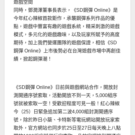
遊戲空間
同時，鄧潤澤董事長表示，《SD鋼彈 Online》是
今年紅心辣椒首款鉅作，承襲鋼彈系列作品的優
點，遊戲中豐富有趣的遊戲系統，精采刺激的遊戲
模式，多元化的遊戲趣味，以及玩家所賦予的高度
期待，加上我們營運團隊的遊戲保證，相信《SD
鋼彈 Online》上市後勢必在台灣遊戲市場中再創佳
績，掀起鋼彈潮！
《SD鋼彈 Online》日前與遊戲網站合作，開放封
測開通序號索取，活動開放不到一天，5,000組序
號就被索取一空！受歡迎程度可見一般！紅心辣椒
今（25）日緊急追加第二波4,000組封測開通序
號，除於昨日小築、卡特斯等電玩網站開放玩家索
取外，官方網站也同步於25日至27日每天晚上八點