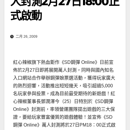
人封測2月27日18:00正
式啟動
二月 26, 2009
紅心辣椒旗下熱血鉅作《SD鋼彈 Online》日前宣
佈於2月27日即將展開萬人封測，同時與國內知名
入口網站合作舉辦鋼彈娘票選活動，獲得玩家廣大
的熱烈迴響，活動推出短短幾天，吸引超過5,000
名玩家參與投票，成為目前最受期待的新遊戲！
紅
心辣椒董事長鄧潤澤今（25）日特別於《SD鋼彈
Online》封測前，率領營運團隊提出遊戲的三大保
證，要給玩家豐富優質的遊戲體驗！並宣佈《SD
鋼彈 Online》萬人封測將於27日PM18：00正式啟