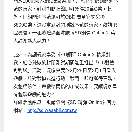
開放1000組序號供玩家索取，凡於官網搶到開通序
號的玩家，封測期間上線即可獲得20萬G幣，此
外，同組開通序號還可於OB期間至官網兌換
3600G幣，還沒拿到封閉測試序號的玩家，敬請把
握機會，一起體驗熱血沸騰《SD鋼彈 Online》萬
人封測迷人魅力！
此外，為讓玩家享受《SD鋼彈 Online》精采對
戰，紅心辣椒於封閉測試期間隆重推出「CB雙雙
對對送」活動，玩家只要於2月28日至3月1日登入
遊戲，於對戰模式進行熱血戰鬥，即可獲得軍階、
機體經驗值、遊戲幣兩倍的加成效果，要讓玩家盡
情體驗遊戲的魅力。
詳細活動訊息，敬請參閱《SD 鋼彈 Online》官方
網站：
http://sd.wasabii.com.tw