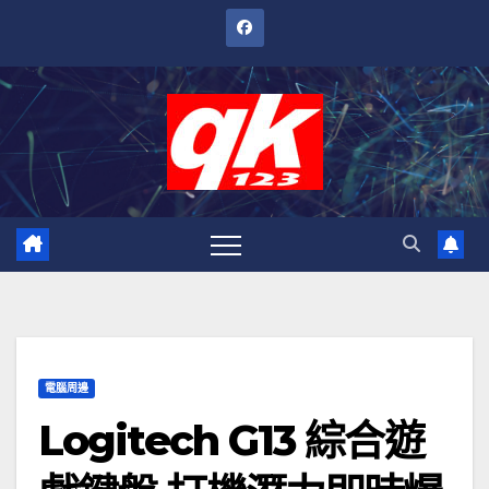
跳
至
內
容
電腦周邊
Logitech G13 綜合遊