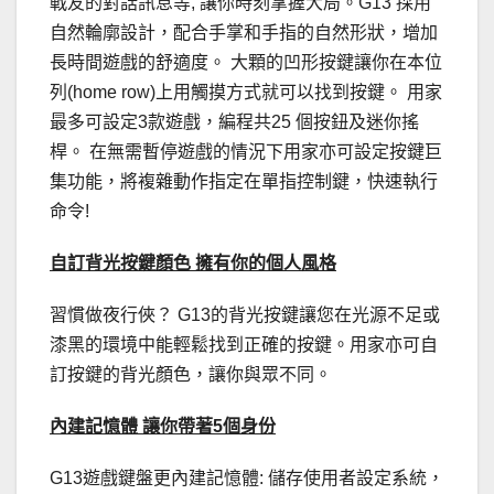
戰友的對話訊息等, 讓你時刻掌握大局。G13 採用
自然輪廓設計，配合手掌和手指的自然形狀，增加
長時間遊戲的舒適度。 大顆的凹形按鍵讓你在本位
列(home row)上用觸摸方式就可以找到按鍵。 用家
最多可設定3款遊戲，編程共25 個按鈕及迷你搖
桿。 在無需暫停遊戲的情況下用家亦可設定按鍵巨
集功能，將複雜動作指定在單指控制鍵，快速執行
命令!
自訂背光按鍵顏色 擁有你的個人風格
習慣做夜行俠？ G13的背光按鍵讓您在光源不足或
漆黑的環境中能輕鬆找到正確的按鍵。用家亦可自
訂按鍵的背光顏色，讓你與眾不同。
內建記憶體 讓你帶著5個身份
G13遊戲鍵盤更內建記憶體: 儲存使用者設定系統，