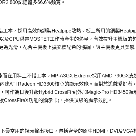
R2 800記憶體多66.6%頻寬。
，採用高效能銅製Heatpipe散熱。板上所用的銅製Heatpi
X、以及CPU供電MOSFET工作時產生的熱量，有效提升主機板的
表面更為光滑，配合主機板上擴充槽配色的協調，讓主機板更具美感
能而在用料上不惜工本。MP-A3GX Extreme採用AMD 790GX
發揮內建ATI Radeon HD3300核心的顯示效能。而對於遊戲愛好者，
，可作為日後升級Hybrid CrossFire(外加Magic-Pro HD3450顯
而支援CrossFireX功能的顯示卡)，提供頂級的顯示效能。
所有時下最常用的視頻輸出接口，包括齊全的原生HDMI、DVI及VGA