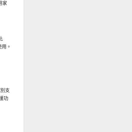
用家
比
使用。
特別支
支援功