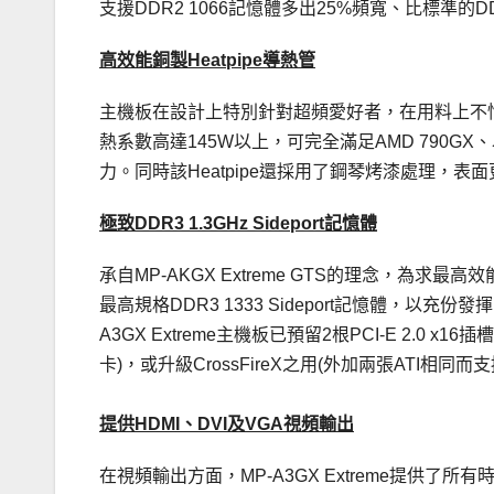
支援DDR2 1066記憶體多出25%頻寬、比標準的DD
高效能銅製Heatpipe導熱管
主機板在設計上特別針對超頻愛好者，在用料上不惜工本
熱系數高達145W以上，可完全滿足AMD 790G
力。同時該Heatpipe還採用了鋼琴烤漆處理，
極致DDR3 1.3GHz Sideport記憶體
承自MP-AKGX Extreme GTS的理念，為求最高效
最高規格DDR3 1333 Sideport記憶體，以充份
A3GX Extreme主機板已預留2根PCI-E 2.0 x16插槽
卡)，或升級CrossFireX之用(外加兩張ATI相同
提供HDMI、DVI及VGA視頻輸出
在視頻輸出方面，MP-A3GX Extreme提供了