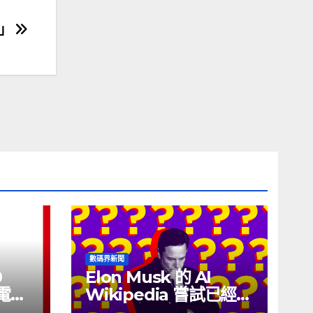
0」
數碼界新聞
0
Elon Musk 的 AI
充電線
Wikipedia 嘗試已經幾
個月沒有更新了