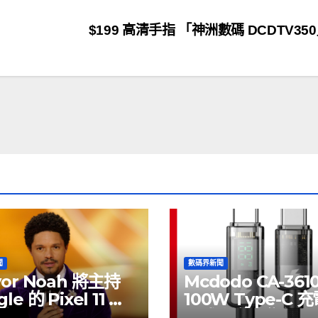
$199 高清手指 「神洲數碼 DCDTV35
聞
數碼界新聞
vor Noah 將主持
Mcdodo CA-361
le 的 Pixel 11 推
100W Type-C 
動
正式上市，售價