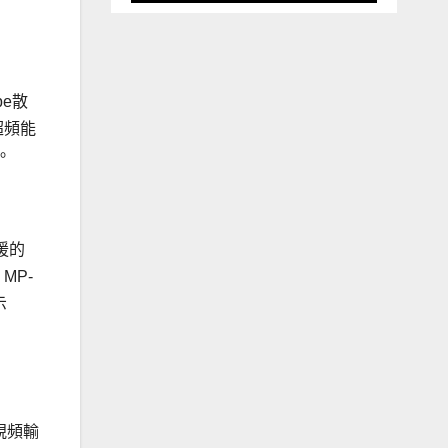
pe散
超頻能
。
支援的
MP-
示
視頻輸