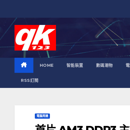
跳
至
內
容
HOME
智能裝置
數碼潮物
電
RSS訂閱
電腦周邊
首片 AM3 DDR3 主