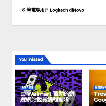
文
筆電專用!? Logitech diNovo
章
導
覽
You missed
數碼界新聞
數碼界新
由 Walmart 贊助的遊
Tre
戲網站裁員編輯團隊
Goog
介活