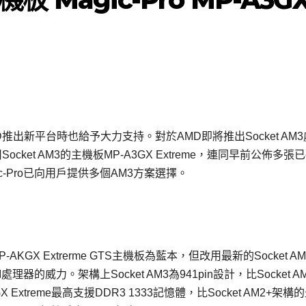
AMD推出新平台時也給予大力支持。對於AMD即將推出Socket AM
cket AM3的主機板MP-A3GX Extreme，連同早前公佈多張
gic-Pro已向用戶提供多個AM3方案選擇。
AKGX Extrerme GTS主機板為藍本，但改用最新的Socket A
I處理器的威力。架構上Socket AM3為941pin設計，比Socket A
Extreme最高支援DDR3 1333記憶體，比Socket AM2+架構