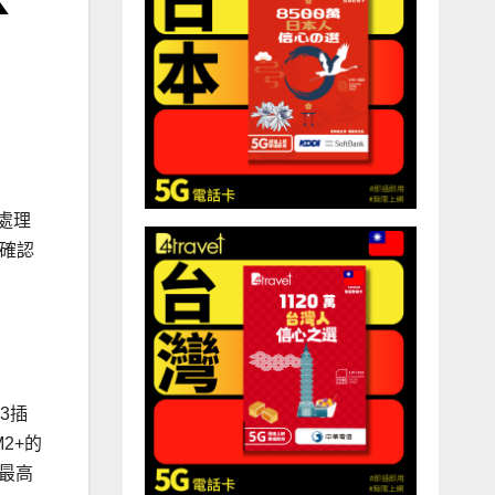
3處理
已確認
M3插
M2+的
的最高