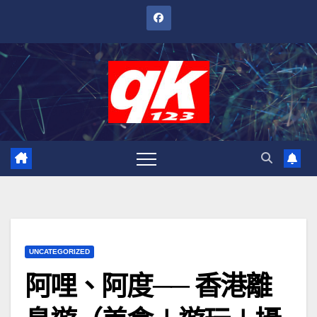
跳
至
內
容
UNCATEGORIZED
阿哩、阿度── 香港離