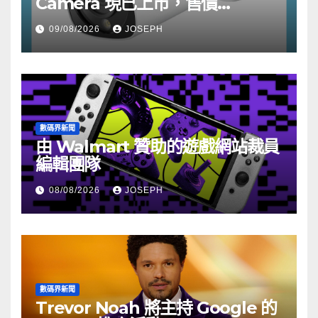
Camera 現已上市，售價
HK$722
09/08/2026
JOSEPH
數碼界新聞
由 Walmart 贊助的遊戲網站裁員
編輯團隊
08/08/2026
JOSEPH
數碼界新聞
Trevor Noah 將主持 Google 的