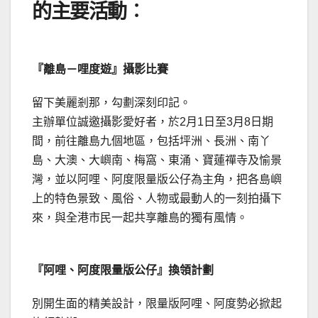
的主要活動︰
『離島－哩度遊』攝影比賽
留下美麗剎那，勾劃深刻印記。
主辦單位誠邀攝影愛好者，於2月1日至3月8日期
間，前往離島九個地區，包括坪洲、長洲、南丫
島、大澳、大嶼南、梅窩、東涌、寶蓮禪寺及愉景
灣，並以阿哩、阿度限量版公仔為主角，把各島嶼
上的特色景致、風俗、人物或最動人的一刻拍攝下
來，與全港市民一起共享離島的獨有風情。
『阿哩、阿度限量版公仔』換領計劃
別開生面的精美設計，限量版阿哩、阿度勢必掀起