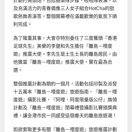
計劃打嚮頭炮，包括鼓樂隊步操、啦啦隊表演，以
及充滿活力的青春偶像三人女子組合HotCha的勁
歌熱舞表演等，整個開幕禮在滿載歡樂的氣氛下順
利完成。
為了隆重其事，大會亦特別委任了三度獲頒『香港
足球先生』美譽的李健和先生擔任『離島－哩度
遊』推廣大使。李先生是土生土長的離島居民，由
他擔當『離島－哩度遊』推廣大使，實在最為合
適。
整個推廣計劃為期約一個月，活動包括印製及派發
十五萬本『離島－哩度遊』旅遊指南、『離島－哩
度遊』攝影比賽、『阿哩、阿度限量版公仔』換領
計劃及『離島－哩度遊』閉幕禮暨攝影比賽頒獎典
禮，讓全港市民一同感受這個春天的離島旅遊潮！
如欲索取更多有關『離島－哩度遊』旅遊推廣計劃