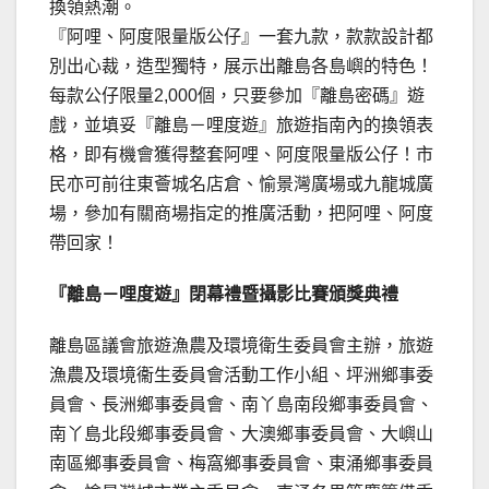
換領熱潮。
『阿哩、阿度限量版公仔』一套九款，款款設計都
別出心裁，造型獨特，展示出離島各島嶼的特色！
每款公仔限量2,000個，只要參加『離島密碼』遊
戲，並填妥『離島－哩度遊』旅遊指南內的換領表
格，即有機會獲得整套阿哩、阿度限量版公仔！市
民亦可前往東薈城名店倉、愉景灣廣場或九龍城廣
場，參加有關商場指定的推廣活動，把阿哩、阿度
帶回家！
『離島－哩度遊』閉幕禮暨攝影比賽頒獎典禮
離島區議會旅遊漁農及環境衛生委員會主辦，旅遊
漁農及環境衞生委員會活動工作小組、坪洲鄉事委
員會、長洲鄉事委員會、南丫島南段鄉事委員會、
南丫島北段鄉事委員會、大澳鄉事委員會、大嶼山
南區鄉事委員會、梅窩鄉事委員會、東涌鄉事委員