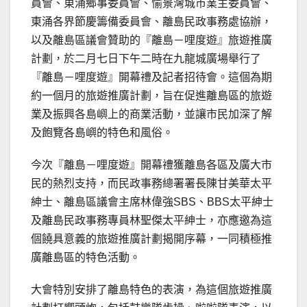
員會、東涌鄉事委員會、愉景灣城市業主委員會、
東涌各界節慶籌備委員會、離島民政事務處協辦，
以及離島區議會贊助的『離島－哩度遊』旅遊推廣
計劃，於二月七日下午二時在九龍城廣場舉行了
『離島－哩度遊』開幕禮及記者招待會。這個為期
約一個月的旅遊推廣計劃，旨在促進離島區的旅遊
業及振興各島嶼上的商業活動，並讓市民加深了解
及飽覽各島嶼的特色和風俗。
今次『離島－哩度遊』開幕禮獲離島各區及廣大市
民的熱烈支持，而民政事務總署署長陳甘美華太平
紳士、離島區議會主席林偉強SBS、BBS太平紳士
及離島民政事務專員林聖傑太平紳士，亦應邀為這
個饒具意義的旅遊推廣計劃揭開序幕，一同積極推
廣離島區的特色活動。
大會特別安排了離島特色的表演，為這個旅遊推廣