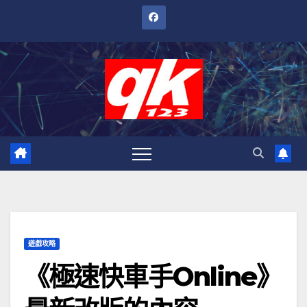
跳
至
內
容
遊戲攻略
《極速快車手Online》