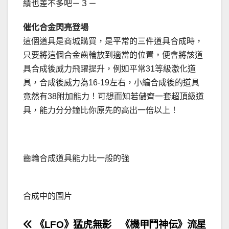
績也差不多吧－３－
催化合金閃亮登場
這個道具是商城購買，是平常的三件道具合成時，
只要將這個合金齒輪放到適當的位置，便會將該道
具合成後威力飛躍提升，例如平常31等級激化道
具，合成後威力為16-19左右，小編合成後的道具
竟然有38附加能力！可想而知若儲齊一套超頂級道
具，能力分分鐘比你原先的高出一倍以上！
齒輪合成道具能力比一般的強
合成中的圖片
文
《LFO》猛虎無影
《機甲鬥神伝》流星