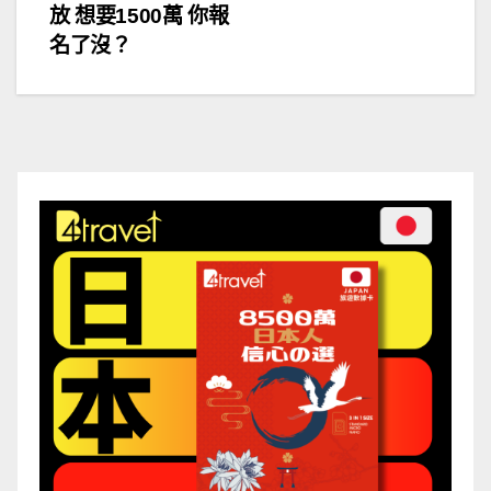
章
放 想要1500萬 你報
導
名了沒？
覽