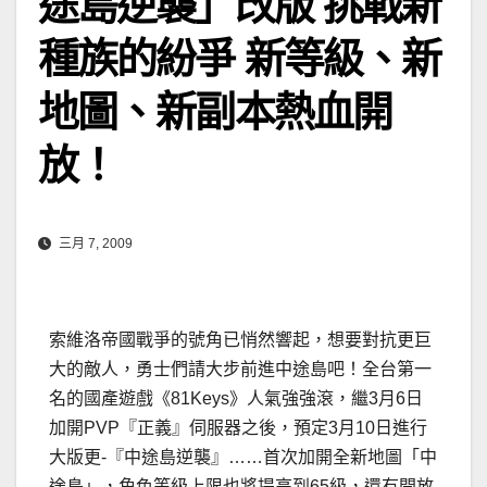
途島逆襲」改版 挑戰新
種族的紛爭 新等級、新
地圖、新副本熱血開
放！
三月 7, 2009
索維洛帝國戰爭的號角已悄然響起，想要對抗更巨
大的敵人，勇士們請大步前進中途島吧！全台第一
名的國產遊戲《81Keys》人氣強強滾，繼3月6日
加開PVP『正義』伺服器之後，預定3月10日進行
大版更-『中途島逆襲』……
首次加開全新地圖「中
途島」，角色等級上限也將提高到65級，還有開放