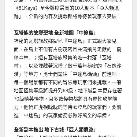
《81Keys》至今難度最高的10人副本「亞人類遺
跡」，全新的內容及挑戰都將等待著玩家去突破！
瓦塔族的故鄉聖地 全新地圖「中途島」
神秘的瓦塔族故鄉聖地『中途島』正式跟大家見
面，在島上不但有古樹茂密且充滿飛禽走獸的「樹
精森林」；還有瓦塔族聚集的唯一村落「瓦塔
村」；以及埋藏著沉睡了數千萬年秘密的「石像沙
漠」等地方，勇士們請往「中途島碼頭」前進吧，
每一個場景都有不同的冒險等玩家們來挑戰。一般
地圖怪物等級將提升到68級，地下城副本更存在著
70級精英怪物，且多數怪物都將具有屬性攻擊能
力，他們正虎視眈眈的等待著登島的玩家們，要前
進「中途島」的玩家請務必做好萬全的準備。
全新副本推出 地下古城「亞人類遺跡」