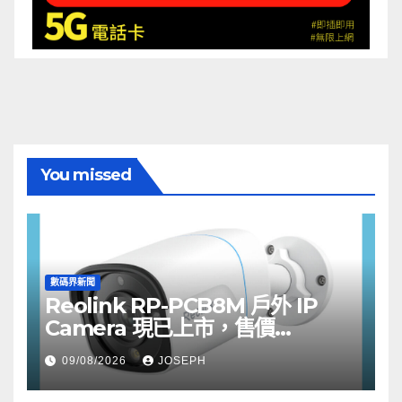
You missed
數碼界新聞
Reolink RP-PCB8M 戶外 IP
Camera 現已上市，售價
HK$722
09/08/2026
JOSEPH