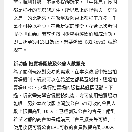
辦法順利升級，不過要提醒玩家，「中途島」長期
都是強壯的瓦塔族居住，所以島上的怪物與「沉淪
之島」的比起來，在攻擊及防禦上都強了許多，千
萬不可掉以輕心。在新玩家的部份，配合此次新伺
服器『正義』開放也將同步舉辦經驗值加成活動，
即日起至3月13日為止，想要體驗《81Keys》就趁
現在。
新功能 拍賣場開放及公會人數擴充
為了便利玩家對交易的需求，在本次改版中推出拍
賣場機制，玩家可以在希望之都與瓦塔村，透過拍
賣場NPC，來進行拍賣場的販售與競標活動。不
過，玩家需先學會擺攤技能後，方可使用拍賣場功
能喔！另外本次改版也開放公會LV1可收的會員人
數上限提高到100人，已經創建公會的會長，請到
希望之都的商會總長處購買「會員擴充許可證」，
使用後便可將公會LV1可收的會員數提高到100人