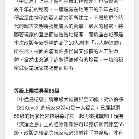
「中途島」上除了遍地強橫的怪物外，也隱藏著一
段千年前的秘密，一座埋藏在地底下的千年古城，
傳說是由神秘的亞人類文明所建立，不屬於現今時
代的超古文明將揭開驚人的衝擊！駭人的秘密，將
隨著玩家的登島而被慢慢地揭開！而這座古城即是
本次改版全新登場的高等10人副本「亞人類遺跡」
所在地，裡面充滿著許多怪異又強橫的人工生命
體，當然也充滿了許多絕無僅有的珍寶，一切的秘
密就要請玩家來揭開面紗囉！
等級上限提昇至65級
『中途島逆襲』將等級大幅提昇至65級，對於許多
《81Keys》的玩家來說可是一大福音，已經封頂
55級的玩家們趕快招募好友一起再來挑戰吧！現有
「沉淪之島」上的怪物剛剛好可以讓玩家們練至55
級，改版之後高等玩家就必須前往「中途島」才有