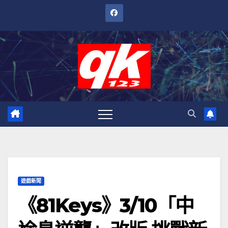
跳
至
內
容
遊戲新聞
《81Keys》3/10「中