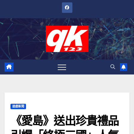
跳
至
內
容
遊戲新聞
《愛島》送出珍貴禮品