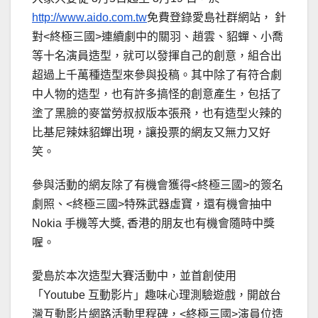
http://www.aido.com.tw
免費登錄愛島社群網站， 針
對<終極三國>連續劇中的關羽、趙雲、貂蟬、小喬
等十名演員造型，就可以發揮自己的創意，組合出
超過上千萬種造型來參與投稿。其中除了有符合劇
中人物的造型，也有許多搞怪的創意產生，包括了
塗了黑臉的麥當勞叔叔版本張飛，也有造型火辣的
比基尼辣妹貂蟬出現，讓投票的網友又無力又好
笑。
參與活動的網友除了有機會獲得<終極三國>的簽名
劇照、<終極三國>特殊武器虛寶，還有機會抽中
Nokia 手機等大獎, 香港的朋友也有機會隨時中獎
喔。
愛島於本次造型大賽活動中，並首創使用
「Youtube 互動影片」趣味心理測驗遊戲，開啟台
灣互動影片網路活動里程碑，<終極三國>演員位造