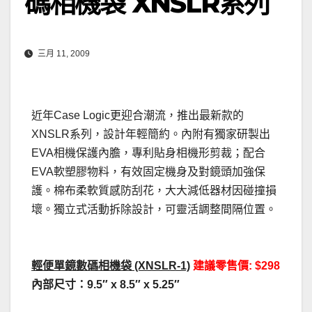
碼相機袋 XNSLR系列
三月 11, 2009
近年Case Logic更迎合潮流，推出最新款的
XNSLR系列，設計年輕簡約。內附有獨家研製出
EVA相機保護內膽，專利貼身相機形剪裁；配合
EVA軟塑膠物料，有效固定機身及對鏡頭加強保
護。棉布柔軟質感防刮花，大大減低器材因碰撞損
壞。獨立式活動拆除設計，可靈活調整間隔位置。
輕便單鏡數碼相機袋 (XNSLR-1)
建議零售價: $298
內部尺寸：9.5″ x 8.5″ x 5.25″