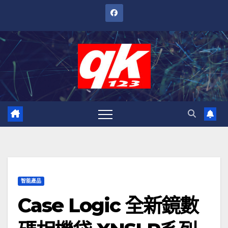
跳
至
內
容
智能產品
Case Logic 全新鏡數