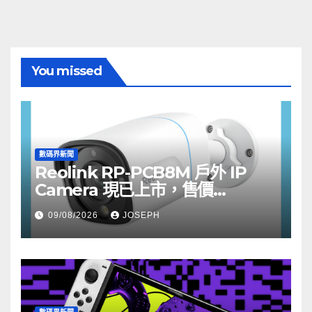
You missed
數碼界新聞
Reolink RP-PCB8M 戶外 IP
Camera 現已上市，售價
HK$722
09/08/2026
JOSEPH