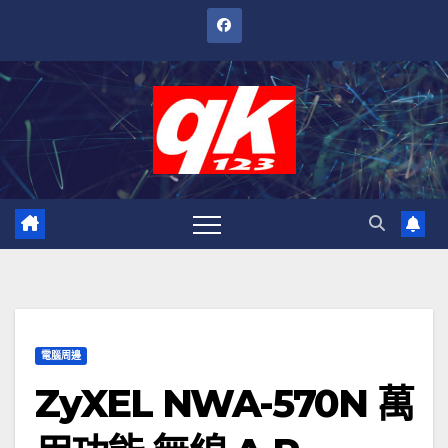
跳
至
內
容
電腦周邊
ZyXEL NWA-570N 萬