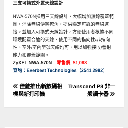
三支可換式外置天線設計
NWA-570N採用三天線設計，大幅增加無線覆蓋範
圍，消除無線傳輸死角，提供穩定可靠的無線連
接。並加入可換式天線設計，方便使用者根據不同
環境配置合適的天線，使用不同的指向性/非指向
性、室外/室內型號天線均可，用以加強接收/發射
能力和覆蓋範圍。
ZyXEL NWA-570N
零售價: $1,088
查詢：Everbest Technologies（2541 2982
）
文
佳能推出新數碼相
Transcend P8 非一
機與新打印機
般讀卡器
章
導
覽