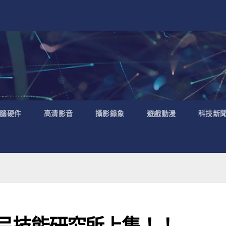
腦硬件
高清影音
攝影錄象
遊戲動漫
科技新
e》 弓技能研究所上集！！