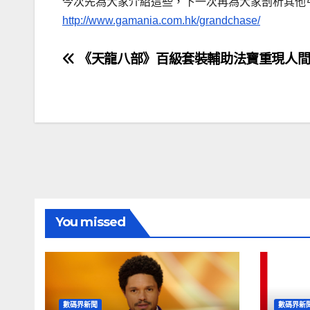
今次先為大家介紹這些，下一次再為大家剖析其他
http://www.gamania.com.hk/grandchase/
文
《天龍八部》百級套裝輔助法寶重現人
章
導
覽
You missed
數碼界新聞
數碼界新