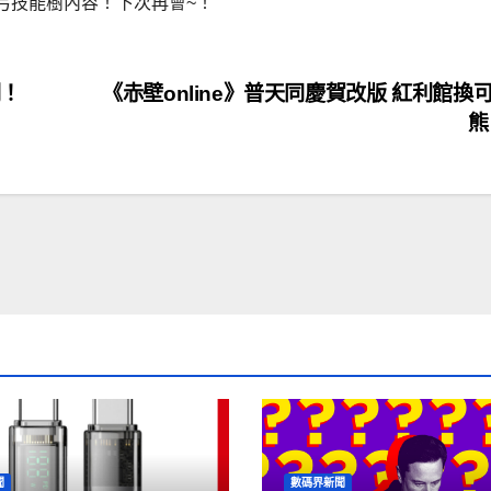
弓技能樹內容！下次再會~！
間！
《赤壁online》普天同慶賀改版 紅利館換
熊
聞
數碼界新聞