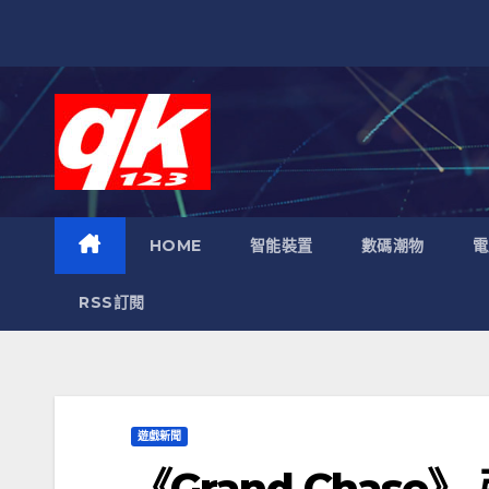
跳
至
內
容
HOME
智能裝置
數碼潮物
電
RSS訂閱
遊戲新聞
《Grand Chas