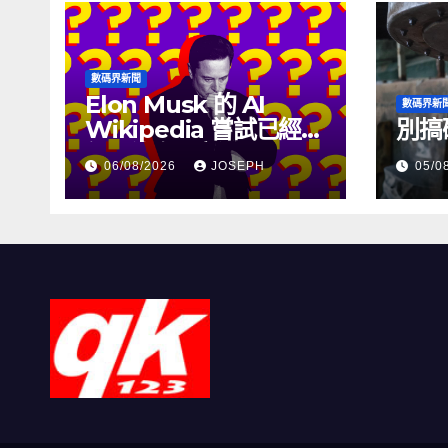
數碼界新聞
Elon Musk 的 AI
數碼界新
Wikipedia 嘗試已經幾
別搞
個月沒有更新了
06/08/2026
JOSEPH
05/0