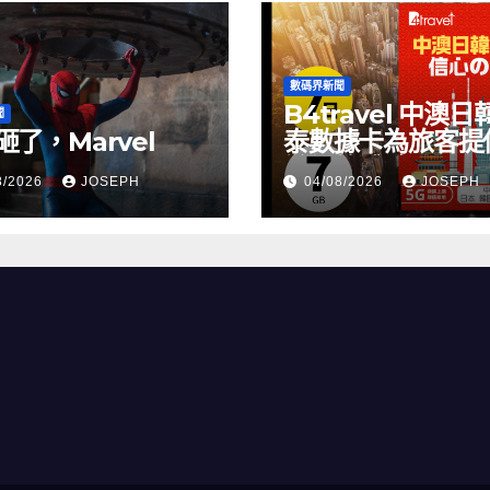
數碼界新聞
B4travel 中澳日
聞
砸了，Marvel
泰數據卡為旅客提
縫網絡體驗
8/2026
JOSEPH
04/08/2026
JOSEPH