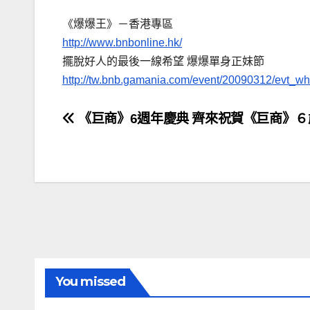
《爆爆王》－香港專區
http://www.bnbonline.hk/
擺脫好人的最後一線希望 爆爆單身正妹節
http://tw.bnb.gamania.com/event/20090312/evt_wh
文
《巨商》6週年慶典 齊來祝賀《巨商》６
章
導
覽
You missed