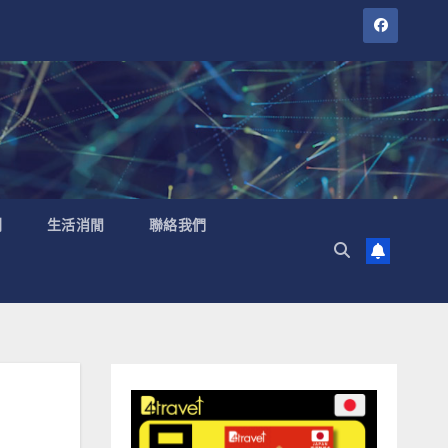
聞
生活消閒
聯絡我們