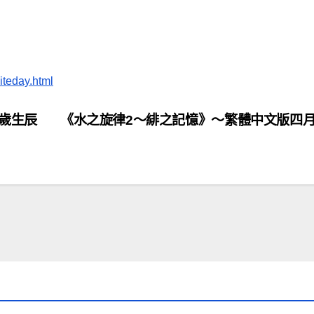
iteday.html
歲生辰
《水之旋律2～緋之記憶》～繁體中文版四