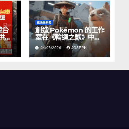
數碼界新聞
韓台
創造 Pokémon 的工作
供無
室在《輪迴之獸》中尋
找自我聲音的挑戰
04/08/2026
JOSEPH