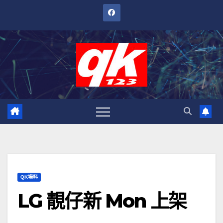
跳
至
內
容
QK場料
LG 靚仔新 Mon 上架