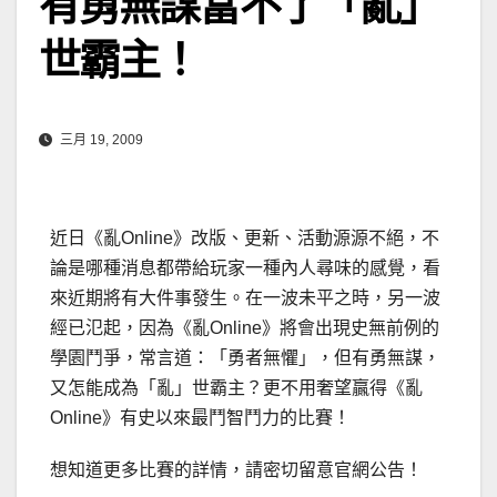
有勇無謀當不了「亂」
世霸主！
三月 19, 2009
近日《亂Online》改版、更新、活動源源不絕，不
論是哪種消息都帶給玩家一種內人尋味的感覺，看
來近期將有大件事發生。
在一波未平之時，另一波
經已氾起，因為《亂Online》將會出現史無前例的
學園鬥爭，常言道：「勇者無懼」，但有勇無謀，
又怎能成為「亂」世霸主？更不用奢望贏得《亂
Online》有史以來最鬥智鬥力的比賽！
想知道更多比賽的詳情，請密切留意官網公告！