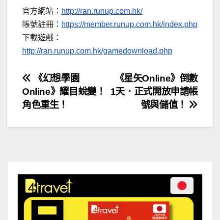
官方網站：
http://ran.runup.com.hk/
帳號註冊：
https://member.runup.com.hk/index.php
下載遊戲：
http://ran.runup.com.hk/gamedownload.php
文
《幻想學園
《星矢Online》倒數
Online》耀目蛻變！
1天．正式開放申請帳
章
角色重生！
號與儲值！
導
覽