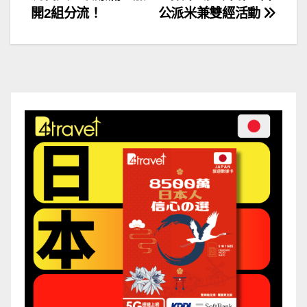
章
開2組分流！
公派米兼雙經活動
導
覽