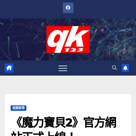
跳
至
內
容
遊戲新聞
《魔力寶貝2》官方網