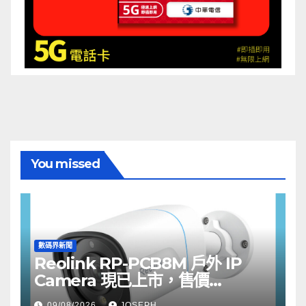
You missed
數碼界新聞
Reolink RP-PCB8M 戶外 IP
Camera 現已上市，售價
HK$722
09/08/2026
JOSEPH