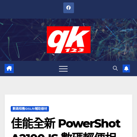
跳
至
內
容
數碼相機/DSLR/輔助器材
佳能全新 PowerShot