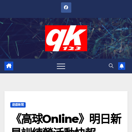
跳
至
內
容
遊戲新聞
《高球Online》明日新