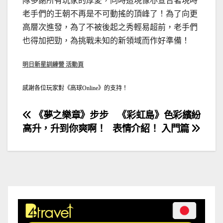
隊多謝所有玩家的厚愛，同時這現像亦宣告著現時
老手們的王朝不再是不可動搖的頂峰了！為了向更
高層次進發，為了不被後起之秀輕易超前，老手們
也得加把勁，為挑戰未知的新領域而作好準備！
明日新星訓練營 活動頁
感謝各位玩家對《高球Online》的支持！
文
《夢之樂章》步步
《彩虹島》色彩繽紛
高升，升到你爽啊！
表情介紹！ 入門篇
章
導
覽