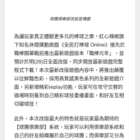
球團俱樂部改版宣傳圖
為讓玩家真正體驗更多元的棒球之樂，紅心辣椒旗
下知名休閒運動遊戲《全民打棒球 Online》搶先於
職棒開幕戰前推出最新遊戲版本「職棒元年」，並
預計於明(26)日全面改版，同步開放最新遊戲完整
程式下載！本次最新改版遊戲內容中，將推出顛覆
以往鮮豔色彩，採用高質感黑色系列的全新遊戲介
面，另新增精彩replay功能，玩家可在攻守交替的
過場時刻看到自己精彩球技重播畫面，和好友互相
切磋球技！
此外，本次改版最大的特色就是玩家最為期待的
【球團俱樂部】系統，玩家可以利用俱樂部系統和
自己的好友組織屬於自己的球團；而俱樂部又分為