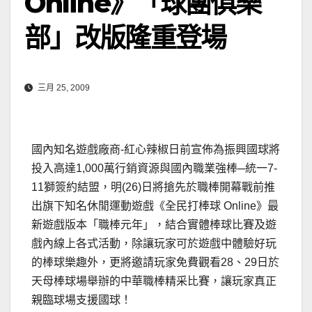
Online》「球團俱樂
部」改版隆重登場
三月 25, 2009
國內知名遊戲廠商-紅心辣椒日前宣佈為振興國球將
投入高達1,000萬行銷資源與國內職業強棒─統一7-
11獅簽約結盟，明(26)日將搶先於職棒開幕戰前推
出旗下知名休閒運動遊戲《全民打棒球 Online》最
新遊戲版本「職棒元年」
，結合實體棒球比賽及遊
戲內線上各式活動，除讓玩家可於遊戲中體驗好玩
的棒球樂趣外，更將邀請玩家免費觀看28、29日於
天母棒球場舉辦的中華職棒精采比賽，讓玩家真正
親臨球場支援國球！