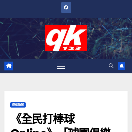
跳
至
內
容
遊戲新聞
《全民打棒球