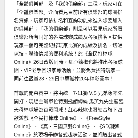
「全體俱樂部」及「我的俱樂部」二種，玩家可在
「全體俱樂部」介面看見目前所有俱樂部的球團排
名資訊，玩家可依排名和查詢功能來進入想要加入
的俱樂部；「我的俱樂部」則是可以看見玩家所屬
俱樂部所有同好的各場球賽成績及各項排名。提供
玩家一個可完整紀錄玩家比賽的成績及排名，切磋
球技、聯絡情感的便利系統！於《全民打棒球
Online》26日改版同時，紅心辣椒也將推出各項球
團、VIP老手回娘家等活動，並將免費招待玩家一
同前往觀賞28、29日中華職棒20年精彩賽事！
首戰的開幕賽中，將由統一7-11獅 V.S 兄弟象率先
開打，現場主辦單位特別邀請總統 馬英九先生蒞臨
天母棒球場為首戰開球！紅心辣椒也將結合旗下四
款遊戲《全民打棒球 Online》、《FreeStyle
Online》、《真‧三國無雙Online》、《SD鋼彈
Online》於現場舉辦各式趣味活動，並將贈出各式