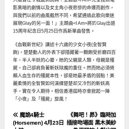
影黑暗的劇情以及女主角小夜悲慘的命運而創作，
與我們以前的曲風截然不同，希望通過此歌向樂迷
展現Glay的另一面！」主題曲<I Am>將於Glay出道
15周年紀念日5月25日作爲新單曲發售。
《血戰新世紀》講述十六歲的少女小夜(全智賢
飾)，楚楚動人的外表下卻隱藏著一顆飽受折磨四百
年、半人半妖的心靈，她的父親是人類，母親是殭
屍，自己卻肩負著斬妖除魔的重任。然而她必須倚
賴人血生存的殭屍本性，卻是她最矛盾的弱點！美
麗柔情的全智賢如何演繹楚楚却又冷烈的斬妖高
手，實在令人期待。相信香港屆時亦會掀起一陣
「小夜」及「殭屍」旋風！
文
魔詭4騎士
《舞吧！昴》臨時加
(Horsemen) 4月23日
插接吻場面 黑木美紗
章