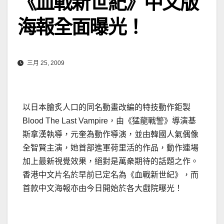
《血戰新世紀》中文版
海報全面曝光！
三月 25, 2009
以日本膾炙人口的同名動畫改編的特技動作鉅製
Blood The Last Vampire，由《猛龍戰警》導演基
斯拿漢執導，元奎為動作導演，並由韓國人氣偶像
全智賢主演，她首部進軍荷里活的作品，動作連場
加上最新視覺效果，絕對是萬衆期待的話題之作。
香港中文片名於早前已定名為《血戰新世紀》，而
首款中文海報亦由今日開始於各大戲院曝光！