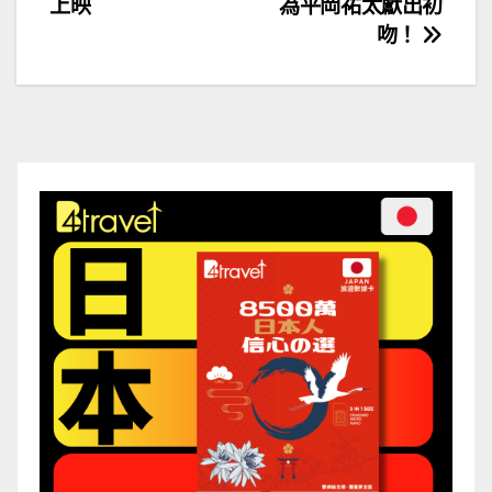
上映
為平岡祐太獻出初
導
吻！
覽