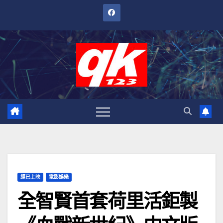
跳
至
內
容
經已上映
電影娛樂
全智賢首套荷里活鉅製