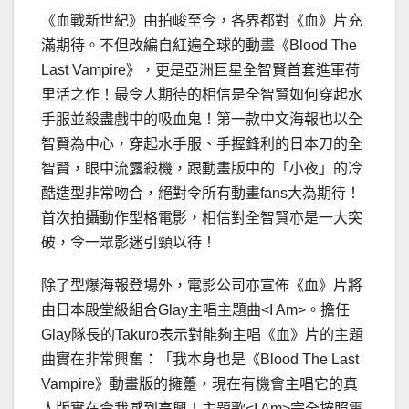
《血戰新世紀》由拍峻至今，各界都對《血》片充
滿期待。不但改編自紅遍全球的動畫《Blood The
Last Vampire》，更是亞洲巨星全智賢首套進軍荷
里活之作！最令人期待的相信是全智賢如何穿起水
手服並殺盡戲中的吸血鬼！第一款中文海報也以全
智賢為中心，穿起水手服、手握鋒利的日本刀的全
智賢，眼中流露殺機，跟動畫版中的「小夜」的冷
酷造型非常吻合，絕對令所有動畫fans大為期待！
首次拍攝動作型格電影，相信對全智賢亦是一大突
破，令一眾影迷引頸以待！
除了型爆海報登場外，電影公司亦宣佈《血》片將
由日本殿堂級組合Glay主唱主題曲<I Am>。擔任
Glay隊長的Takuro表示對能夠主唱《血》片的主題
曲實在非常興奮：「我本身也是《Blood The Last
Vampire》動畫版的擁躉，現在有機會主唱它的真
人版實在令我感到高興！主題歌<I Am>完全按照電