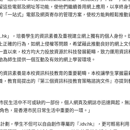
留這些電郵及網址等功能，使他們繼續善用網上應用，以享終身
的「一站式」電郵及網頁寄存的管理方案，使校方能夠輕鬆推動
「.個人.hk」，培養學生的資訊素養及重視建立網上獨有的個人身份。
上正確的行為，如網上侵權等問題，希望藉此推動良好的網上文
一直以來，校方均大力投放資源於科技發展範疇，致力運用資訊
動為師生提供一個互動及有效的網上學習環境。
的資訊素養是本校資訊科技教育的重要範疇，本校讓學生掌握最
養，教育局提出的『第三個資訊科技教育策略諮詢文件』亦提到
為市民生活中不可或缺的一部份，個人網頁及網誌亦迅速興起，無
要角色，是香港市民日常生活中重要的一環。」
過此計劃，學生不但可以自由創作專屬的『.idv.hk』，更可輕易利