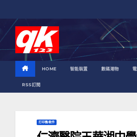
跳
至
內
容
HOME
智能裝置
數碼潮物
電
RSS訂閱
打印機/軟件
仁濟醫院王華湘中學