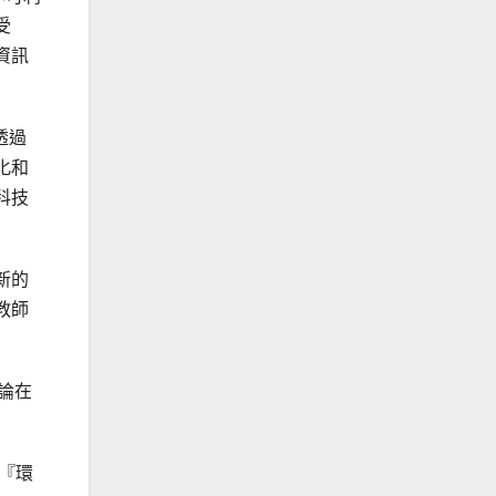
受
資訊
透過
化和
科技
新的
教師
論在
用『環