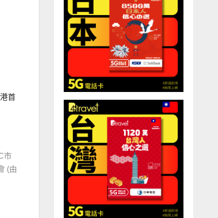
香港首
C市
 (由