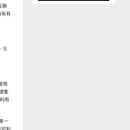
互聯
須持有有
，獲
使用
速集
能利用
於單一
亦可利