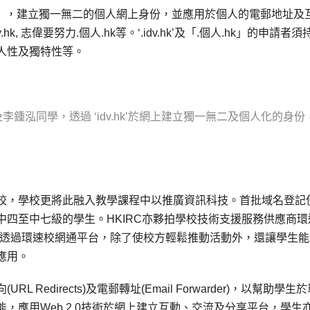
個人.hk」，建立獨一無二的個人網上身份，並應用於個人的電郵地址及
st.idv.hk, 志偉要努力.個人.hk等。‘.idv.hk’及「.個人.hk」的申請者
人性及獨特性等。
鍾泓同學，透過 ‘idv.hk’於網上建立獨一無二及個人化的身份
校，學校更將此融入教學課程中以推廣資訊科技。首批域名登記
四至中七級的學生。HKIRC亦夥拍學校技術支援服務供應商環
式的服務，透過環速校網通平台，除了使校方輕鬆推動活動外，還讓學生
應用。
edirects)及電郵轉址(Email Forwarder)，以幫助學生
，應用Web 2.0技術於網上建立互動、交流及分享平台，學生