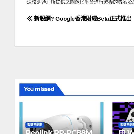
速校網通』所提供之圖像化平台進行繁複的域名及網
文
新股網? Google香港財經Beta正式推出
章
導
覽
You missed
數碼界新聞
數碼界新
Reolink RP-PCB8M
由 W