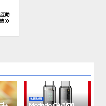
訊互動
勢
數碼界新聞
將主持
Mcdodo CA-3610