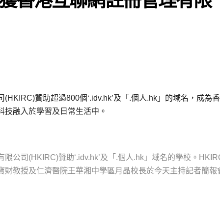
RC)贊助超過800個‘.idv.hk’及「.個人.hk」的域名，成為
科技融入於學習及日常生活中。
KIRC)贊助‘.idv.hk’及「.個人.hk」域名的學校。HKIR
寶財教授及仁濟醫院王華湘中學區月晶校長於今天主持記者簡報會