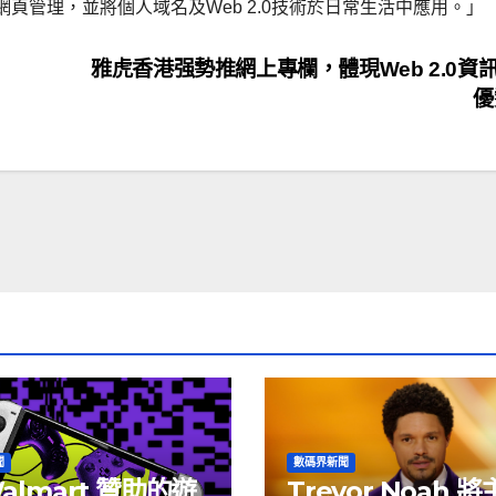
頁管理，並將個人域名及Web 2.0技術於日常生活中應用。」
雅虎香港强勢推網上專欄，體現Web 2.0資
優
聞
數碼界新聞
almart 贊助的遊
Trevor Noah 