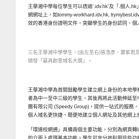
王華湘中學每位學生可以透過‘.idv.hk’及「.
網網址上，如tommy-workhard.idv.hk, trymybe
效的香港身份證明文件，突顯學生的身份認同、個
三名王華湘中學學生，(由左至右)張浩彥、蕭紫君及李
頒發「最具創意域名大獎」。
.
王華湘中學為首間鼓勵學生建立網上身份的本地學
者為中一至中三級的學生，其後再將此活動伸延至中
團有限公司 (Speedy Group)，提供一站
個人域名更快捷、簡便地建立個人網址及其他網上
「環速校網通」具備兩個主要功能，分別為網頁轉向(URL R
的介面上處理基本功能。學生可充分地利用這些功能