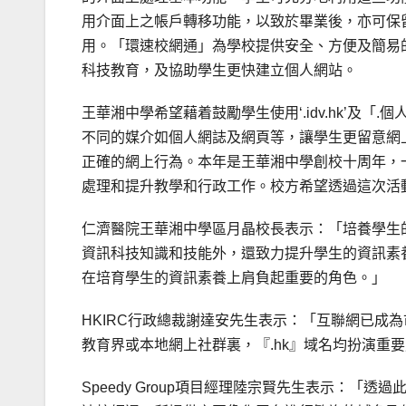
用介面上之帳戶轉移功能，以致於畢業後，亦可保
用。「環速校網通」為學校提供安全、方便及簡易
科技教育，及協助學生更快建立個人網站。
王華湘中學希望藉着鼓勵學生使用‘.idv.hk’及
不同的媒介如個人網誌及網頁等，讓學生更留意網
正確的網上行為。本年是王華湘中學創校十周年，
處理和提升教學和行政工作。校方希望透過這次活
仁濟醫院王華湘中學區月晶校長表示：「培養學生
資訊科技知識和技能外，還致力提升學生的資訊素
在培育學生的資訊素養上肩負起重要的角色。」
HKIRC行政總裁謝達安先生表示：「互聯網已成
教育界或本地網上社群裏，『.hk』域名均扮演重
Speedy Group項目經理陸宗賢先生表示：「透