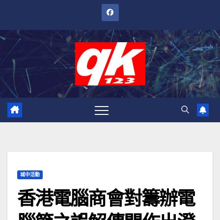
跳
至
內
容
城中活動
香港電腦商會對籌辦電