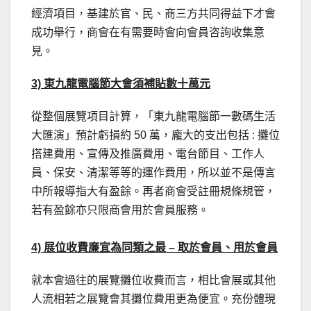
經濟項目，基建於官、民、商三方共同得益下才會
成功舉行，商會在有需要時會向會員咨詢收集意
見。
3) 東九龍電腦節大會須補貼數十萬元
從整個展覽項目計算，「東九龍電腦節一數碼生活
大匯演」預計虧損約 50 萬，龐大的支出包括 : 攤位
搭建費用、宣傳及推廣費用、電台節目、工作人
員、保安、清潔等等的運作費用，所以並不是傳言
中所報導指大有盈餘。再者商會受註冊規條規管，
若有盈餘亦只限商會用於會員服務。
4) 展位收費廉宜為同類之最 – 取於會員、用於會員
就本會過往的展覽攤位收費而言，相比會展或其他
人流相若之展覽會其攤位費用更為便宜。充份體現