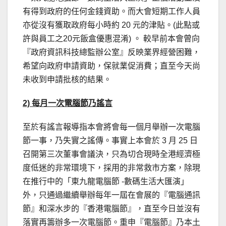
有得到政府的任何金錢資助。而大會短期工作人員
亦從沒有獲取政府每小時約 20 元的津貼。(此點或
許與員工之20元飯盒優惠混淆) 。 較早前本會曾向
『政府資訊科技總監辦公室』反映業界經營困難，
希望向政府申請資助，保就業促消費；直至今天尚
未收到申請批核的結果。
2) 每月一次電腦節乃謠言
至於有謠言報導指本會將會每一個月舉辦一次電腦
節一事，乃失實之謠傳。事實上本會於 3 月 25 日
召開第三次董事會議決，只為切合現時全港經濟極
度低迷的非常環境下，採用的非常救市方案，除現
在推行中的「東九龍電腦節 -數碼生活大匯演」
外，只通過繼續舉辦每年一屆在會展的『電腦通訊
節』和深水步的『香港電腦節』，直至今日並沒有
落實再籌辦多一次電腦節。重申『電腦節』乃本土