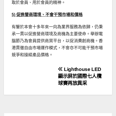
取於會員、用於會員的精神。
5) 促進營商環境、不會干預市場和價格
有鑒於本會十多年來一向為業界服務為依歸，仍秉
承一貫以促進營商環境及商機為主要使命。舉辦電
腦節乃為會員提供商貿平台，以促消費創商機。香
港貫徹自由市場運作模式，不會亦不可能干預市場
競爭和操縱產品價格。
文
Lighthouse LED
顯示屏於國際七人欖
章
球賽再放異采
導
覽