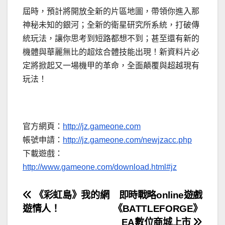
屆時，預計將開放全新的片區地圖，帶領你進入那
神秘未知的銀河；全新的衛星研究所系統，打破傳
統玩法，讓你思考到短路都想不到；甚至還有新的
機體與華麗無比的超炫合體技能出現！新資料片必
定將掀起又一場機甲的革命，全面顛覆與超越現有
玩法！
官方網頁：
http://jz.gameone.com
帳號申請：
http://jz.gameone.com/newjzacc.php
下載遊戲：
http://www.gameone.com/download.html#jz
文
《彩虹島》我的網
即時戰略online遊戲
遊情人！
《BATTLEFORGE》
章
EA數位商城上市