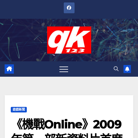
跳
至
內
容
遊戲新聞
《機戰Online》2009