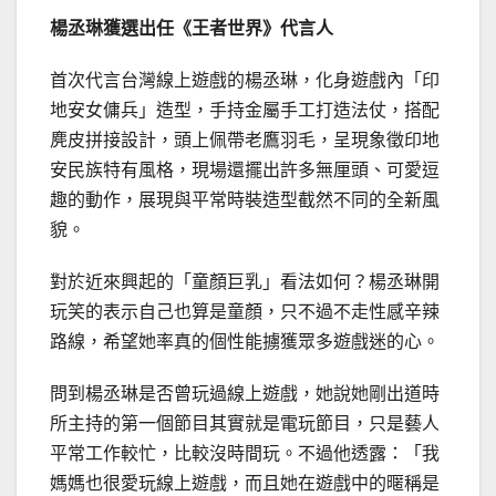
楊丞琳獲選出任《王者世界》代言人
首次代言台灣線上遊戲的楊丞琳，化身遊戲內「印
地安女傭兵」造型，手持金屬手工打造法仗，搭配
麂皮拼接設計，頭上佩帶老鷹羽毛，呈現象徵印地
安民族特有風格，現場還擺出許多無厘頭、可愛逗
趣的動作，展現與平常時裝造型截然不同的全新風
貌。
對於近來興起的「童顏巨乳」看法如何？楊丞琳開
玩笑的表示自己也算是童顏，只不過不走性感辛辣
路線，希望她率真的個性能擄獲眾多遊戲迷的心。
問到楊丞琳是否曾玩過線上遊戲，她說她剛出道時
所主持的第一個節目其實就是電玩節目，只是藝人
平常工作較忙，比較沒時間玩。不過他透露：「我
媽媽也很愛玩線上遊戲，而且她在遊戲中的暱稱是