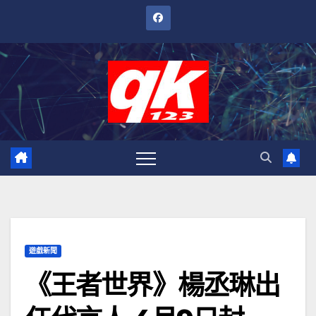
跳
至
內
容
遊戲新聞
《王者世界》楊丞琳出