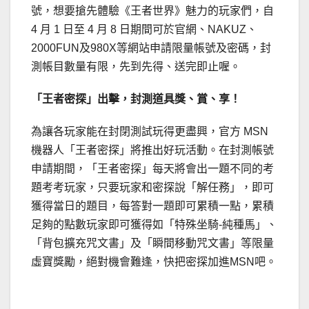
號，想要搶先體驗《王者世界》魅力的玩家們，自
4 月 1 日至 4 月 8 日期間可於官網、NAKUZ、
2000FUN及980X等網站申請限量帳號及密碼，封
測帳目數量有限，先到先得、送完即止喔。
「王者密探」出擊，封測道具獎、賞、享！
為讓各玩家能在封閉測試玩得更盡興，官方 MSN
機器人「王者密探」將推出好玩活動。在封測帳號
申請期間，「王者密探」每天將會出一題不同的考
題考考玩家，只要玩家和密探說「解任務」，即可
獲得當日的題目，每答對一題即可累積一點，累積
足夠的點數玩家即可獲得如「特殊坐騎-純種馬」、
「背包擴充咒文書」及「瞬間移動咒文書」等限量
虛寶獎勵，絕對機會難逢，快把密探加進MSN吧。