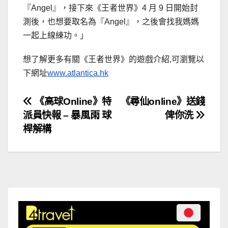
『Angel』，接下來《王者世界》4 月 9 日開始封
測後，也想要取名為『Angel』，之後會找我媽媽
一起上線練功。」
想了解更多有關《王者世界》的遊戲介紹,可瀏覽以
下網址
www.atlantica.hk
文
《高球Online》特
《尋仙online》送錢
派員快報 – 暴風雨 球
俾你洗
章
桿解構
導
覽