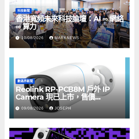
科技新聞
香港寬頻未來科技論壇：AI ∞ 網絡
∞ 算力
10/08/2026
MARKNEWS
數碼界新聞
Reolink RP-PCB8M 戶外 IP
Camera 現已上市，售價
HK$722
09/08/2026
JOSEPH