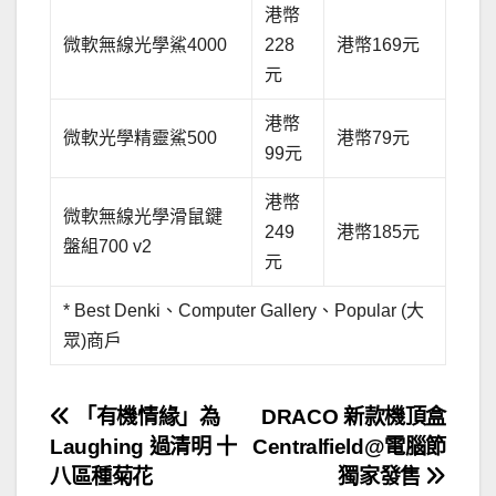
港幣
微軟無線光學鯊4000
228
港幣169元
元
港幣
微軟光學精靈鯊500
港幣79元
99元
港幣
微軟無線光學滑鼠鍵
249
港幣185元
盤組700 v2
元
* Best Denki、Computer Gallery、Popular (大
眾)商戶
文
「有機情緣」為
DRACO 新款機頂盒
Laughing 過清明 十
Centralfield@電腦節
章
八區種菊花
獨家發售