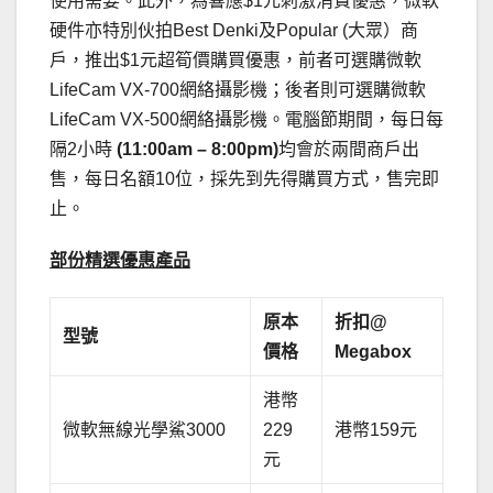
使用需要。此外，為響應$1元刺激消費優惠，微軟
硬件亦特別伙拍Best Denki及Popular (大眾）商
戶，推出$1元超筍價購買優惠，前者可選購微軟
LifeCam VX-700網絡攝影機；後者則可選購微軟
LifeCam VX-500網絡攝影機。電腦節期間，每日每
隔2小時
(11:00am – 8:00pm)
均會於兩間商戶出
售，每日名額10位，採先到先得購買方式，售完即
止。
部份精選優惠產品
原本
折扣@
型號
價格
Megabox
港幣
微軟無線光學鯊3000
229
港幣159元
元