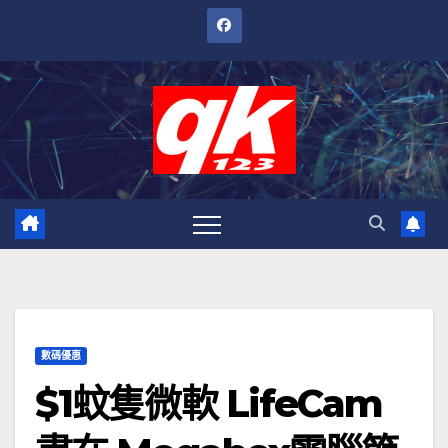
跳
至
內
容
數碼優惠
$1蚊隻微軟 LifeCam