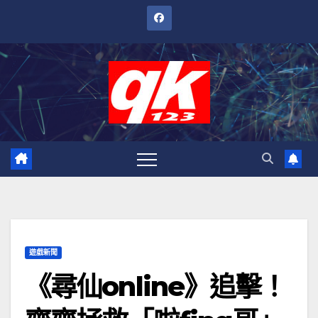
跳
至
內
容
遊戲新聞
《尋仙online》追擊！