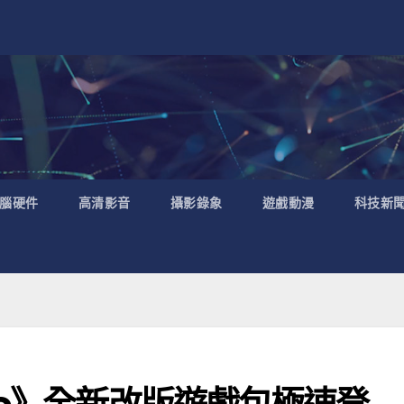
腦硬件
高清影音
攝影錄象
遊戲動漫
科技新
ne》全新改版遊戲包極速登