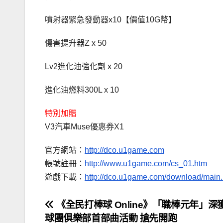
噴射器緊急發動器x10【價值10G幣】
傷害提升器Z x 50
Lv2進化油強化劑 x 20
進化油燃料300L x 10
特別加贈
V3汽車Muse優惠券X1
官方網站：
http://dco.u1game.com
帳號註冊：
http://www.u1game.com/cs_01.htm
遊戲下載：
http://dco.u1game.com/download/main
文
《全民打棒球 Online》「職棒元年」深
球團俱樂部首部曲活動 搶先開跑