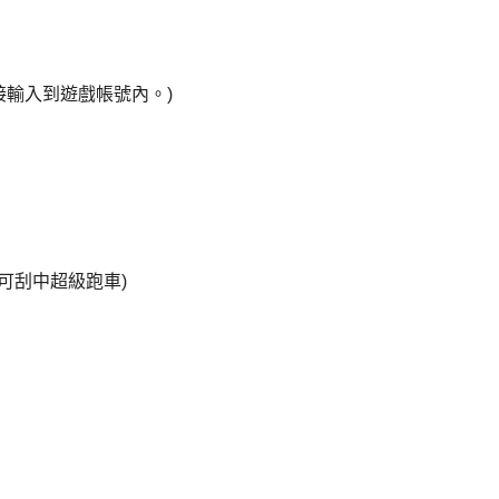
接輸入到遊戲帳號內。)
可刮中超級跑車)