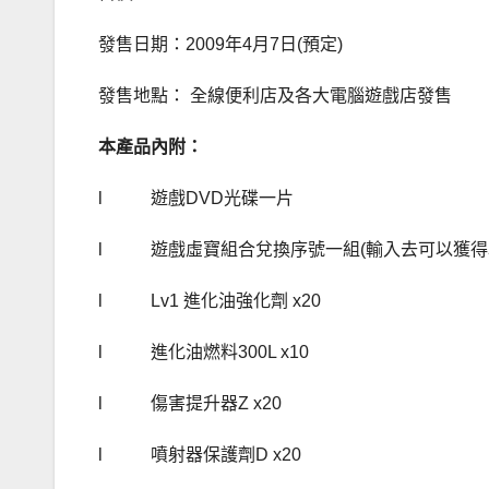
發售日期：2009年4月7日(預定)
發售地點： 全線便利店及各大電腦遊戲店發售
本產品內附：
l 遊戲DVD光碟一片
l 遊戲虛寶組合兌換序號一組(輸入去可以獲得
l Lv1 進化油強化劑 x20
l 進化油燃料300L x10
l 傷害提升器Z x20
l 噴射器保護劑D x20