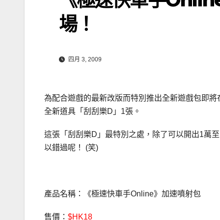
場！
四月 3, 2009
為配合遊戲的最新改版而特別推出全新遊戲包即將
全新道具「刮刮樂D」1張。
這張「刮刮樂D」最特別之處，除了可以開出1萬至1
以錯過呢！ (笑)
產品名稱：《極速快車手Online》加速噴射包
售價：
$HK18