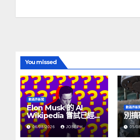
章
導
覽
You missed
數碼界新聞
Elon Musk 的 AI
數碼界新
Wikipedia 嘗試已經幾
別搞
個月沒有更新了
06/08/2026
JOSEPH
05/0