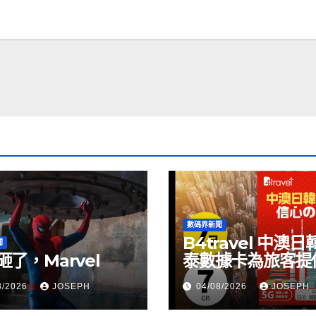
數碼界新聞
B4travel 中澳日
聞
砸了，Marvel
泰數據卡為旅客提
縫網絡體驗
8/2026
JOSEPH
04/08/2026
JOSEPH