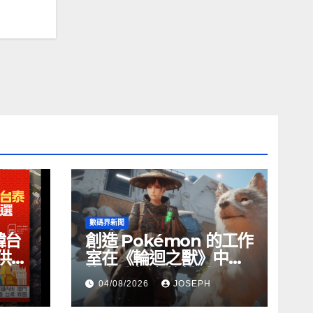
數碼界新聞
韓台
創造 Pokémon 的工作
供無
室在《輪迴之獸》中尋
找自我聲音的挑戰
04/08/2026
JOSEPH