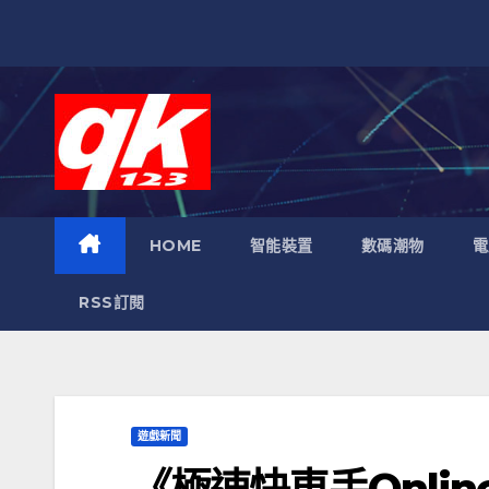
跳
至
內
容
HOME
智能裝置
數碼潮物
電
RSS訂閱
遊戲新聞
《極速快車手Onli