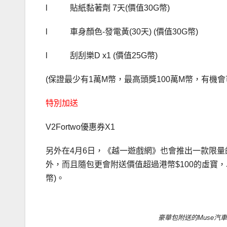
l 貼紙黏著劑 7天(價值30G幣)
l 車身顏色-發電黃(30天) (價值30G幣)
l 刮刮樂D x1 (價值25G幣)
(保證最少有1萬M幣，最高頭獎100萬M幣，有機會可
特別加送
V2Fortwo優惠券X1
另外在4月6日，《越一遊戲網》也會推出一款限量的
外，而且隨包更會附送價值超過港幣$100的虛寶，
幣)。
豪華包附送的Muse汽車