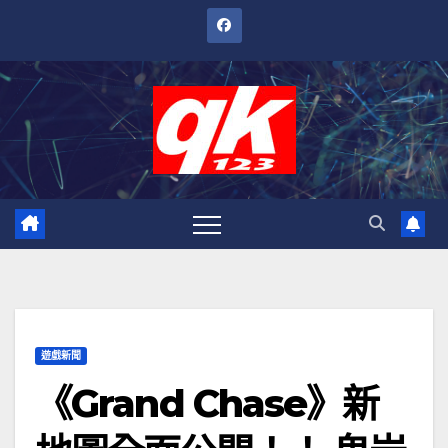
跳
至
內
容
遊戲新聞
《Grand Chase》新