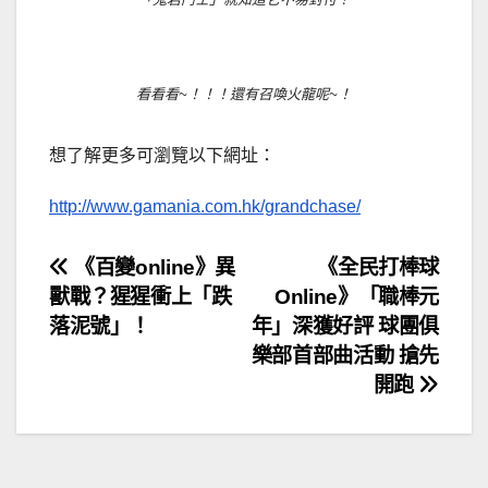
看看看~！！！還有召喚火龍呢~！
想了解更多可瀏覽以下網址：
http://www.gamania.com.hk/grandchase/
文
《百變online》異
《全民打棒球
獸戰？猩猩衝上「跌
Online》「職棒元
章
落泥號」！
年」深獲好評 球團俱
導
樂部首部曲活動 搶先
開跑
覽