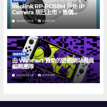
數碼界新聞
Reolink RP-PCB8M 戶外 IP
Camera 現已上市，售價
HK$722
09/08/2026
JOSEPH
數碼界新聞
由 Walmart 贊助的遊戲網站裁員
編輯團隊
08/08/2026
JOSEPH