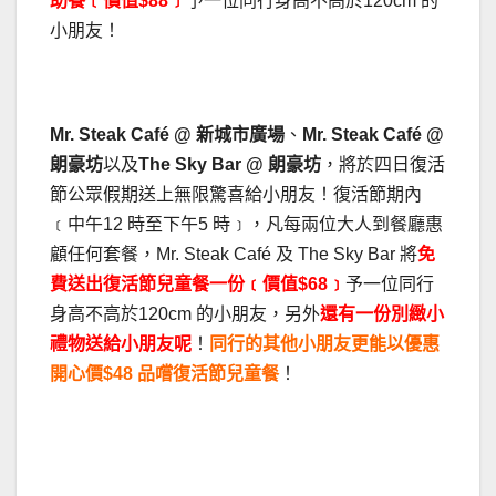
助餐﹝價值$88﹞
予一位同行身高不高於120cm 的
小朋友！
.
Mr. Steak Café @ 新城市廣場
、
Mr. Steak Café @
朗豪坊
以及
The Sky Bar @ 朗豪坊
，將於四日復活
節公眾假期送上無限驚喜給小朋友！復活節期內
﹝中午12 時至下午5 時﹞，凡每兩位大人到餐廳惠
顧任何套餐，Mr. Steak Café 及 The Sky Bar 將
免
費送出復活節兒童餐一份﹝價值$68﹞
予一位同行
身高不高於120cm 的小朋友，另外
還有一份別緻小
禮物送給小朋友呢
！
同行的其他小朋友更能以優惠
開心價$48 品嚐復活節兒童餐
！
.