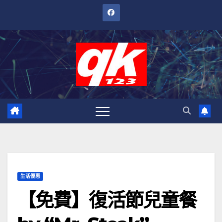
跳
至
內
容
生活優惠
【免費】復活節兒童餐