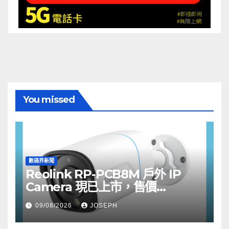
You missed
數碼界新聞
Reolink RP-PCB8M 戶外 IP
Camera 現已上市，售價
HK$722
09/08/2026
JOSEPH