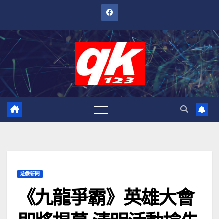
跳
至
內
容
遊戲新聞
《九龍爭霸》英雄大會