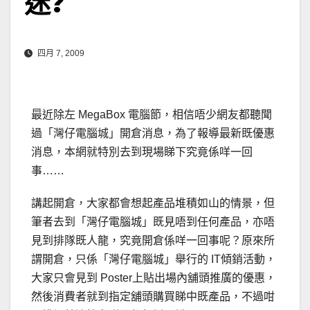
迷?
四月 7, 2009
最近除左 MegaBox 電腦節，相信唔少網友都聽聞
過「灣仔電腦城」開倉消息，為了報導最新既優惠
消息，本網就特別去到現場睇下究竟係咩一回
事……
講起開倉，大家都會想起產品堆積如山的情景，但
筆者去到「灣仔電腦城」既見唔到任何產品，亦唔
見到排隊既人龍，究竟開倉係咩一回事呢？原來所
謂開倉，只係「灣仔電腦城」舉行的 IT傾銷活動，
大家只會見到 Poster上貼出場內舖頭推廣的優惠，
然後消費者就到指定舖頭購買睇中既產品，不過咁