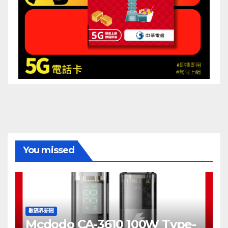
You missed
數碼界新聞
Mcdodo CA-3610 100W Type-