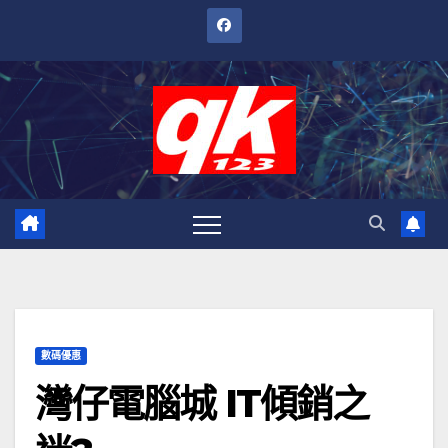
跳
至
內
容
數碼優惠
灣仔電腦城 IT傾銷之