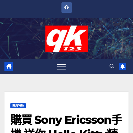
跳
至
內
容
優惠特區
購買 Sony Ericsson手