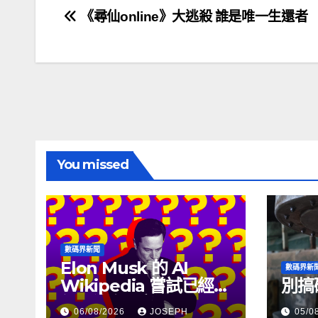
文
《尋仙online》大逃殺 誰是唯一生還者
章
導
覽
You missed
數碼界新聞
Elon Musk 的 AI
數碼界新
Wikipedia 嘗試已經幾
別搞
個月沒有更新了
06/08/2026
JOSEPH
05/0