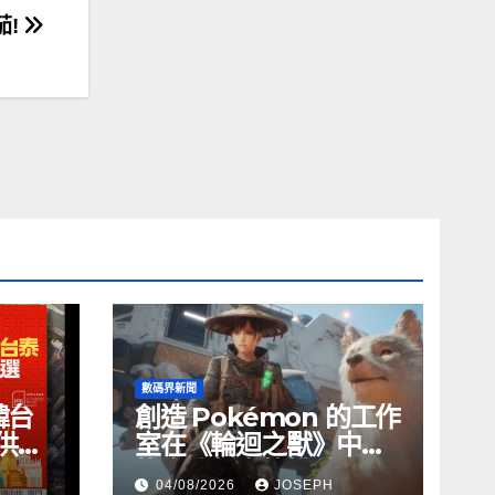
茄!
數碼界新聞
韓台
創造 Pokémon 的工作
供無
室在《輪迴之獸》中尋
找自我聲音的挑戰
04/08/2026
JOSEPH