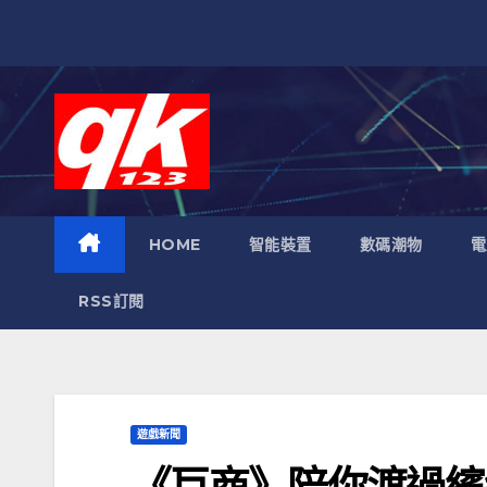
跳
至
內
容
HOME
智能裝置
數碼潮物
電
RSS訂閱
遊戲新聞
《巨商》陪你渡過繽