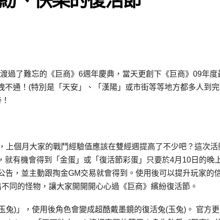
剛渡過了難忘的《巨商》6週年慶典，當天更創下《巨商》09年度
洩不通！(特別是「天安」、「漢陽」或市街等等地方都多人到完
持！
過，上個月大家的戰鬥經驗值應該在雙經週提高了不少吧？這次活
就有機會得到「金蛋」或「復活節彩蛋」只要於4月10日的晚上
M的公告，並主動跟掏金GM交易就會得到。使用後可以提升玩家的
出不同的怪物，讓大家開開開心心過《巨商》繽紛復活節。
(玉兔)」，使用後角色會變成超酷戴墨鏡的復活兔(玉兔)。 官方