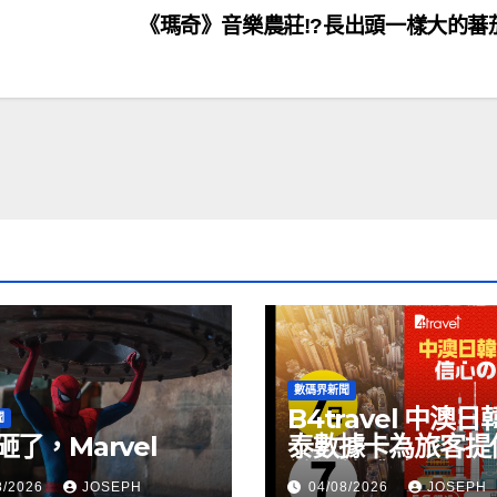
《瑪奇》音樂農莊!?長出頭一樣大的蕃
數碼界新聞
B4travel 中澳日
聞
砸了，Marvel
泰數據卡為旅客提
縫網絡體驗
8/2026
JOSEPH
04/08/2026
JOSEPH