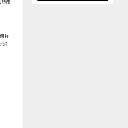
的您應
了傭兵
新消