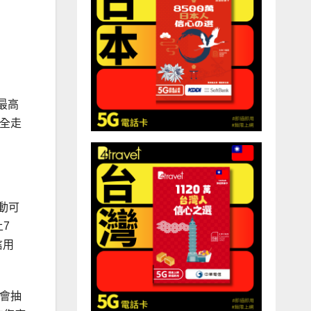
最高
全走
動可
7
信用
更會抽