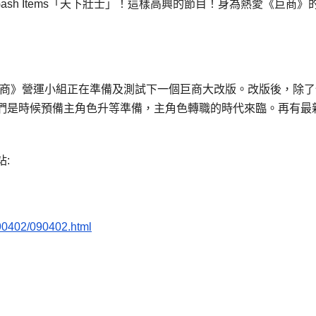
sh Items「天下壯士」！這樣高興的節目！身為熱愛《巨商》
，《巨商》營運小組正在準備及測試下一個巨商大改版。改版後，除
們是時候預備主角色升等準備，主角色轉職的時代來臨。再有最
:
90402/090402.html